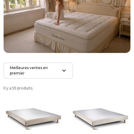
Meilleures ventes en
expand_more
premier
Il y a 55 produits.