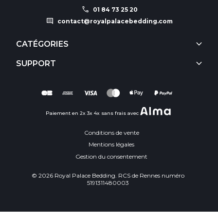
call
01 84 73 25 20
comment
contact@royalpalacebedding.com
keyboard_arrow_down
CATÉGORIES
keyboard_arrow_down
SUPPORT
Paiement en 2x 3x 4x sans frais avec
Conditions de vente
Mentions légales
Gestion du consentement
© 2026 Royal Palace Bedding. RCS de Rennes numéro
5191311480003