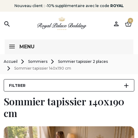
Nouveau client : -10% supplémentaire avec le code
ROYAL
0
person
shopping_basket
search
MENU
Accueil
Sommiers
Sommier tapissier 2 places
Sommier tapissier 140x190 cm
FILTRER
Sommier tapissier 140x190
cm