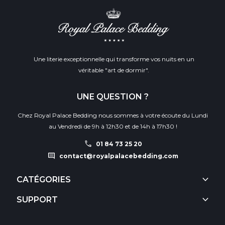
Une literie exceptionnelle qui transforme vos nuits en un
véritable "art de dormir".
UNE QUESTION ?
Chez Royal Palace Bedding nous sommes à votre écoute du Lundi
au Vendredi de 9h à 12h30 et de 14h à 17h30 !
call
01 84 73 25 20
comment
contact@royalpalacebedding.com
keyboard_arrow_down
CATÉGORIES
keyboard_arrow_down
SUPPORT