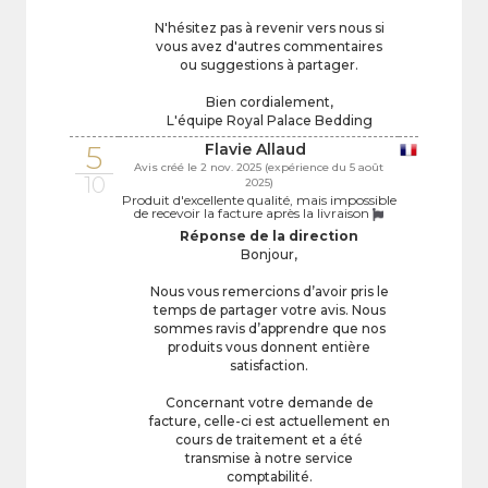
N'hésitez pas à revenir vers nous si
vous avez d'autres commentaires
ou suggestions à partager.
Bien cordialement,
L'équipe Royal Palace Bedding
5
Flavie Allaud
Avis créé le 2 nov. 2025 (expérience du 5 août
10
2025)
Produit d'excellente qualité, mais impossible
de recevoir la facture après la livraison
Réponse de la direction
Bonjour,
Nous vous remercions d’avoir pris le
temps de partager votre avis. Nous
sommes ravis d’apprendre que nos
produits vous donnent entière
satisfaction.
Concernant votre demande de
facture, celle-ci est actuellement en
cours de traitement et a été
transmise à notre service
comptabilité.