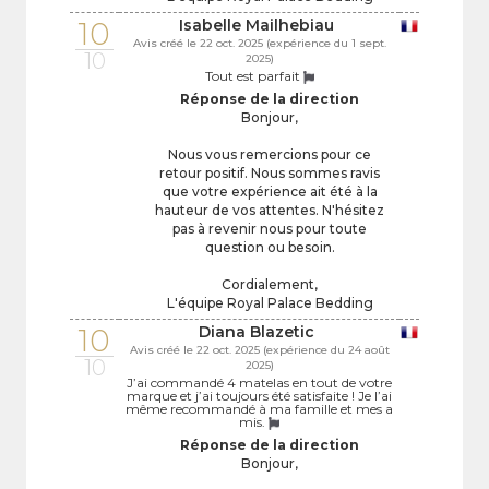
10
Isabelle Mailhebiau
Avis créé le 22 oct. 2025 (expérience du 1 sept.
10
2025)
Tout est parfait
Réponse de la direction
Bonjour,
Nous vous remercions pour ce
retour positif. Nous sommes ravis
que votre expérience ait été à la
hauteur de vos attentes. N'hésitez
pas à revenir nous pour toute
question ou besoin.
Cordialement,
L'équipe Royal Palace Bedding
10
Diana Blazetic
Avis créé le 22 oct. 2025 (expérience du 24 août
10
2025)
J’ai commandé 4 matelas en tout de votre
marque et j’ai toujours été satisfaite ! Je l’ai
même recommandé à ma famille et mes a
mis.
Réponse de la direction
Bonjour,