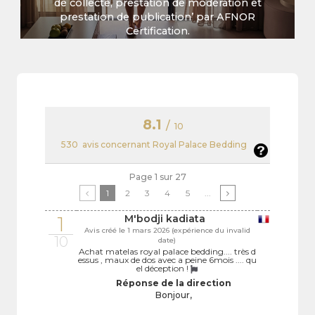
de collecte, prestation de modération et
prestation de publication’ par AFNOR
Certification.
8.1
/
10
530
avis concernant Royal Palace Bedding
Page 1 sur 27
1
2
3
4
5
...
1
M'bodji kadiata
Avis créé le 1 mars 2026 (expérience du invalid
10
date)
Achat matelas royal palace bedding.... très d
essus , maux de dos avec a peine 6mois .... qu
el déception !
Réponse de la direction
Bonjour,