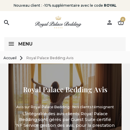
Nouveau client : -10% supplémentaire avec le code
ROYAL
0
person
shopping_basket
search
MENU
Accueil
Royal Palace Bedding Avis
Royal Palace Bedding Avis
Avis sur Royal Palace Bedding : Nos clients témoignent
L’intégralité des avis clients Royal Palace
Bedding sont gérés par Guest Suite certifié
‘NF Service gestion des avis, pour la prestation