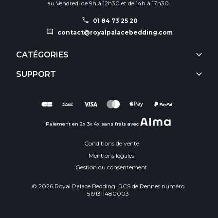
au Vendredi de 9h à 12h30 et de 14h à 17h30 !
call
01 84 73 25 20
comment
contact@royalpalacebedding.com
keyboard_arrow_down
CATÉGORIES
keyboard_arrow_down
SUPPORT
Paiement en 2x 3x 4x sans frais avec
Conditions de vente
Mentions légales
Gestion du consentement
© 2026 Royal Palace Bedding. RCS de Rennes numéro
5191311480003