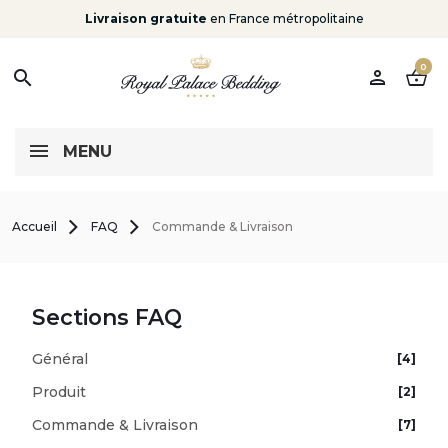
Livraison gratuite
en France métropolitaine
0
person
shopping_basket
search
MENU
Accueil
FAQ
Commande & Livraison
Sections FAQ
Général
[4]
Produit
[2]
Commande & Livraison
[7]