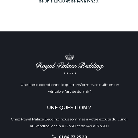
de 9h à 12h30 et de 14h à 17h30
.
Une literie exceptionnelle qui transforme vos nuits en un
véritable "art de dormir".
UNE QUESTION ?
Chez Royal Palace Bedding nous sommes à votre écoute du Lundi
au Vendredi de 9h à 12h30 et de 14h à 17h30 !
call
01 84 73 25 20