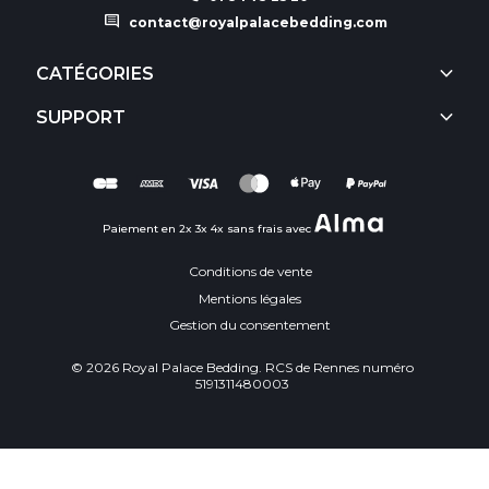
comment
contact@royalpalacebedding.com
keyboard_arrow_down
CATÉGORIES
keyboard_arrow_down
SUPPORT
Paiement en 2x 3x 4x sans frais avec
Conditions de vente
Mentions légales
Gestion du consentement
© 2026 Royal Palace Bedding. RCS de Rennes numéro
5191311480003