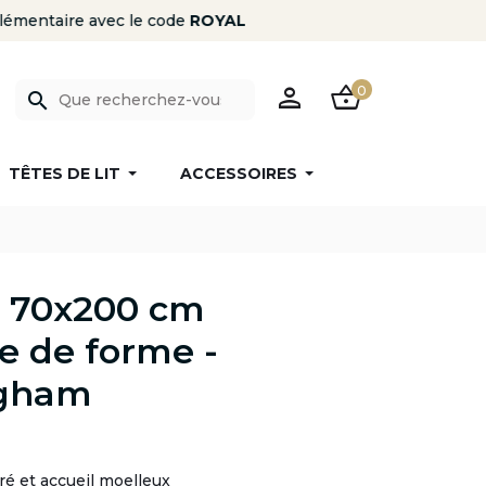
PERSON
SHOPPING_BASKET
0
search
TÊTES DE LIT
ACCESSOIRES
s 70x200 cm
 de forme -
gham
ré et accueil moelleux