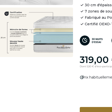
30 cm d'épaiss
7 zones de so
Fabriqué au Po
Certifié OEKO
319,00
Dont 5,50 € d'éco-partici
info
Prix habituellem