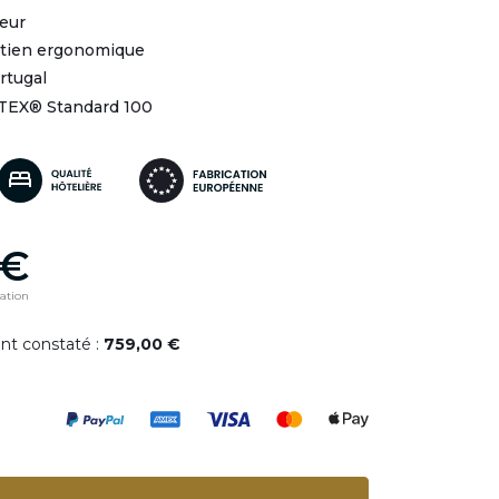
eur
utien ergonomique
rtugal
-TEX® Standard 100
 €
pation
ent constaté :
759,00 €