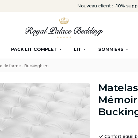
Nouveau client : -10% supplémentaire avec le code
ROYAL
PACK LIT COMPLET
LIT
SOMMIERS
e de forme - Buckingham
Matela
Mémoire
Buckin
Confort équilib