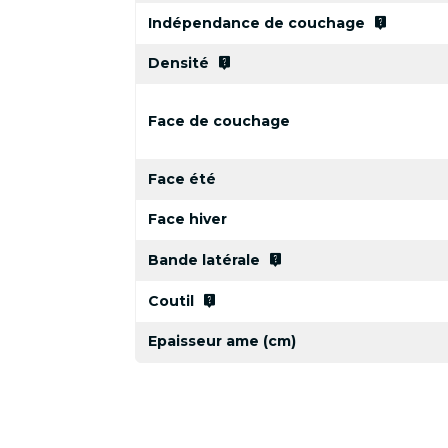
live_help
Indépendance de couchage
live_help
Densité
Face de couchage
Face été
Face hiver
live_help
Bande latérale
live_help
Coutil
Epaisseur ame (cm)