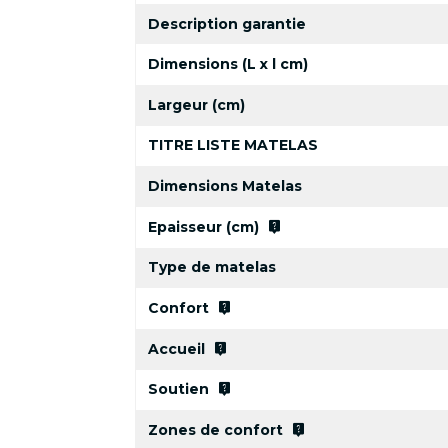
Description garantie
Dimensions (L x l cm)
Largeur (cm)
TITRE LISTE MATELAS
Dimensions Matelas
live_help
Epaisseur (cm)
Type de matelas
live_help
Confort
live_help
Accueil
live_help
Soutien
live_help
Zones de confort