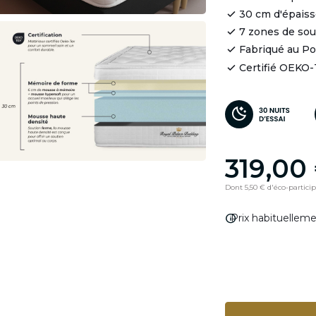
30 cm d'épaiss
7 zones de so
Fabriqué au Po
Certifié OEKO
319,00
Dont 5,50 € d'éco-partici
info
Prix habituellem