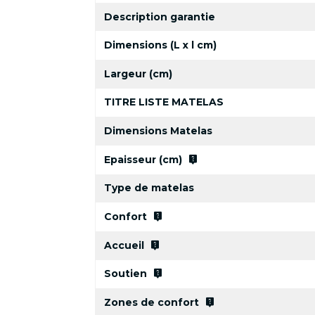
Description garantie
Dimensions (L x l cm)
Largeur (cm)
TITRE LISTE MATELAS
Dimensions Matelas
live_help
Epaisseur (cm)
Type de matelas
live_help
Confort
live_help
Accueil
live_help
Soutien
live_help
Zones de confort