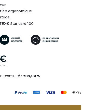
eur
utien ergonomique
rtugal
-TEX® Standard 100
 €
pation
ent constaté :
789,00 €