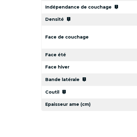
live_help
Indépendance de couchage
live_help
Densité
Face de couchage
Face été
Face hiver
live_help
Bande latérale
live_help
Coutil
Epaisseur ame (cm)