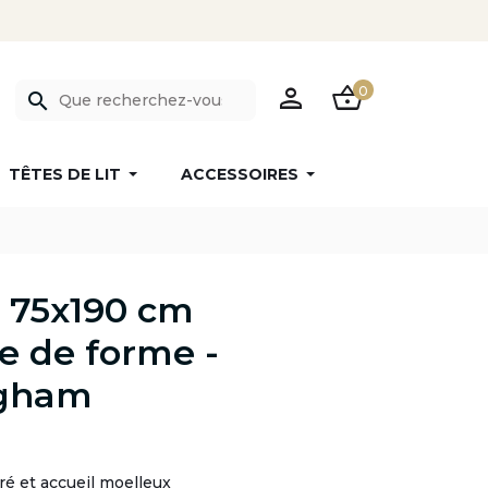
PERSON
SHOPPING_BASKET
0
search
TÊTES DE LIT
ACCESSOIRES
 75x190 cm
 de forme -
gham
ré et accueil moelleux