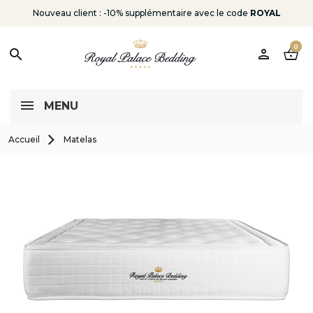
Nouveau client : -10% supplémentaire avec le code
ROYAL
0
person
shopping_basket
search
MENU
Accueil
Matelas