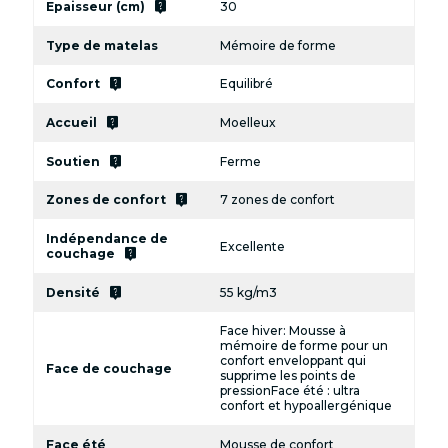
live_help
Epaisseur (cm)
30
Type de matelas
Mémoire de forme
live_help
Confort
Equilibré
live_help
Accueil
Moelleux
live_help
Soutien
Ferme
live_help
Zones de confort
7 zones de confort
Indépendance de
Excellente
live_help
couchage
live_help
Densité
55 kg/m3
Face hiver: Mousse à
mémoire de forme pour un
confort enveloppant qui
Face de couchage
supprime les points de
pressionFace été : ultra
confort et hypoallergénique
Face été
Mousse de confort