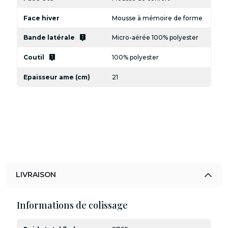
Face hiver
Mousse à mémoire de forme
live_help
Bande latérale
Micro-aérée 100% polyester
live_help
Coutil
100% polyester
Epaisseur ame (cm)
21
LIVRAISON
Informations de colissage