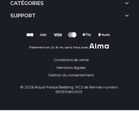
keyboard_arrow_down
CATÉGORIES
keyboard_arrow_down
SUPPORT
Paiement en 2x 3x 4x sans frais avec
Conditions de vente
Mentions légales
Gestion du consentement
© 2026 Royal Palace Bedding. RCS de Rennes numéro
5191311480003