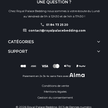
UNE QUESTION ?
Chez Royal Palace Bedding nous sommes à votre écoute du Lundi
au Vendredi de 9h à 12h30 et de 14h à 17h30 !
call
01 84 73 25 20
comment
contact@royalpalacebedding.com
keyboard_arrow_down
CATÉGORIES
keyboard_arrow_down
SUPPORT
Paiement en 2x 3x 4x sans frais avec
Conditions de vente
Mentions légales
Gestion du consentement
© 2026 Royal Palace Bedding. RCS de Rennes numéro