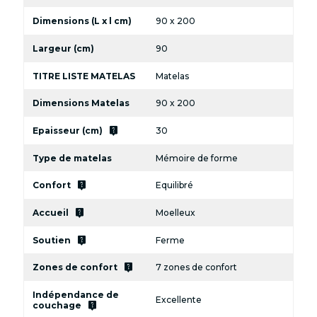
Dimensions (L x l cm)
90 x 200
Largeur (cm)
90
TITRE LISTE MATELAS
Matelas
Dimensions Matelas
90 x 200
live_help
Epaisseur (cm)
30
Type de matelas
Mémoire de forme
live_help
Confort
Equilibré
live_help
Accueil
Moelleux
live_help
Soutien
Ferme
live_help
Zones de confort
7 zones de confort
Indépendance de
Excellente
live_help
couchage