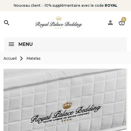
Nouveau client : -10% supplémentaire avec le code
ROYAL
0
person
shopping_basket
search
MENU
Accueil
Matelas