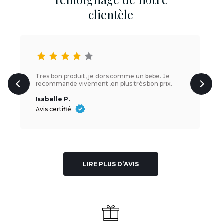
clientèle
star
star
star
star
star
Très bon produit, je dors comme un bébé. Je
recommande vivement ,en plus très bon prix.
Isabelle P.
Avis certifié
LIRE PLUS D’AVIS