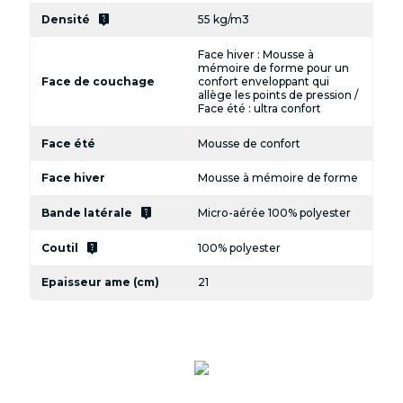
live_help
Densité
55 kg/m3
Face hiver : Mousse à
mémoire de forme pour un
Face de couchage
confort enveloppant qui
allège les points de pression /
Face été : ultra confort
Face été
Mousse de confort
Face hiver
Mousse à mémoire de forme
live_help
Bande latérale
Micro-aérée 100% polyester
live_help
Coutil
100% polyester
Epaisseur ame (cm)
21