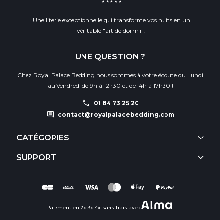
Une literie exceptionnelle qui transforme vos nuits en un
véritable "art de dormir".
UNE QUESTION ?
Chez Royal Palace Bedding nous sommes à votre écoute du Lundi
au Vendredi de 9h à 12h30 et de 14h à 17h30 !
call
01 84 73 25 20
comment
contact@royalpalacebedding.com
keyboard_arrow_down
CATÉGORIES
keyboard_arrow_down
SUPPORT
Paiement en 2x 3x 4x sans frais avec