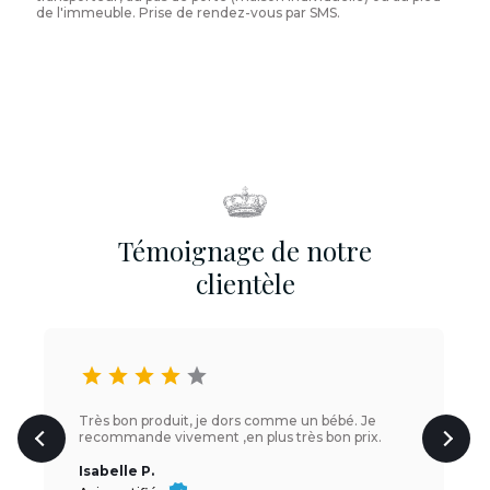
de l'immeuble. Prise de rendez-vous par SMS.
Témoignage de notre
clientèle
star
star
star
star
star
Très bon produit, je dors comme un bébé. Je
recommande vivement ,en plus très bon prix.
Isabelle P.