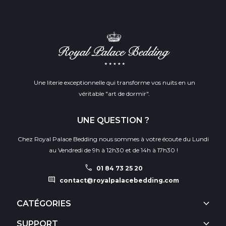
Une literie exceptionnelle qui transforme vos nuits en un
véritable "art de dormir".
UNE QUESTION ?
Chez Royal Palace Bedding nous sommes à votre écoute du Lundi
au Vendredi de 9h à 12h30 et de 14h à 17h30 !
call
01 84 73 25 20
comment
contact@royalpalacebedding.com
keyboard_arrow_down
CATÉGORIES
keyboard_arrow_down
SUPPORT