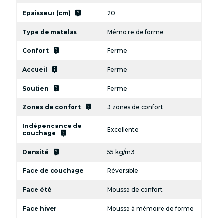
live_help
Epaisseur (cm)
20
Type de matelas
Mémoire de forme
live_help
Confort
Ferme
live_help
Accueil
Ferme
live_help
Soutien
Ferme
live_help
Zones de confort
3 zones de confort
Indépendance de
Excellente
live_help
couchage
live_help
Densité
55 kg/m3
Face de couchage
Réversible
Face été
Mousse de confort
Face hiver
Mousse à mémoire de forme