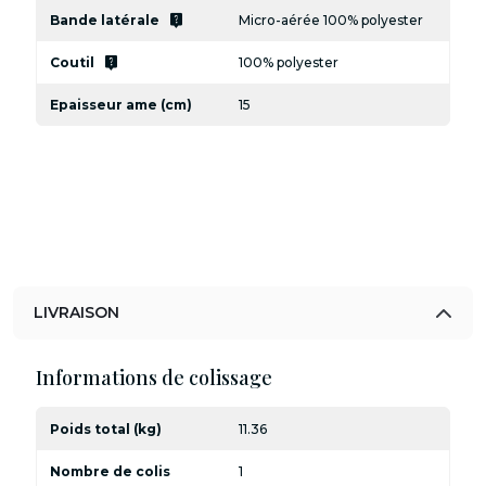
live_help
Bande latérale
Micro-aérée 100% polyester
live_help
Coutil
100% polyester
Epaisseur ame (cm)
15
LIVRAISON
Informations de colissage
Poids total (kg)
11.36
Nombre de colis
1