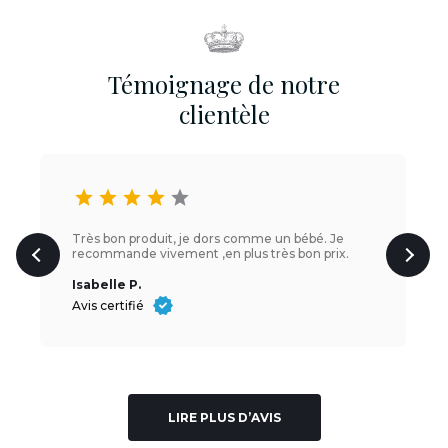
Témoignage de notre
clientèle
star
star
star
star
star
Très bon produit, je dors comme un bébé. Je
recommande vivement ,en plus très bon prix.
Isabelle P.
Avis certifié
LIRE PLUS D’AVIS