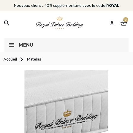
Nouveau client : -10% supplémentaire avec le code
ROYAL
0
person
shopping_basket
search
MENU
Accueil
Matelas