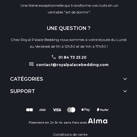
Une literie exceptionnelle qui transforme vos nuits en un
véritable "art de dormir".
UNE QUESTION ?
Chez Royal Palace Bedding nous sommes à votre écoute du Lundi
au Vendredi de 9h à 12h30 et de 14h à 17h30 !
call
01 84 73 25 20
comment
contact@royalpalacebedding.com
keyboard_arrow_down
CATÉGORIES
keyboard_arrow_down
SUPPORT
Paiement en 2x 3x 4x sans frais avec
Conditions de vente