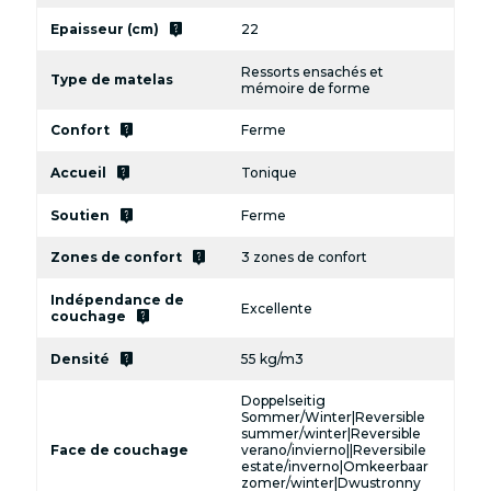
live_help
Epaisseur (cm)
22
Ressorts ensachés et
Type de matelas
mémoire de forme
live_help
Confort
Ferme
live_help
Accueil
Tonique
live_help
Soutien
Ferme
live_help
Zones de confort
3 zones de confort
Indépendance de
Excellente
live_help
couchage
live_help
Densité
55 kg/m3
Doppelseitig
Sommer/Winter|Reversible
summer/winter|Reversible
Face de couchage
verano/invierno||Reversibile
estate/inverno|Omkeerbaar
zomer/winter|Dwustronny