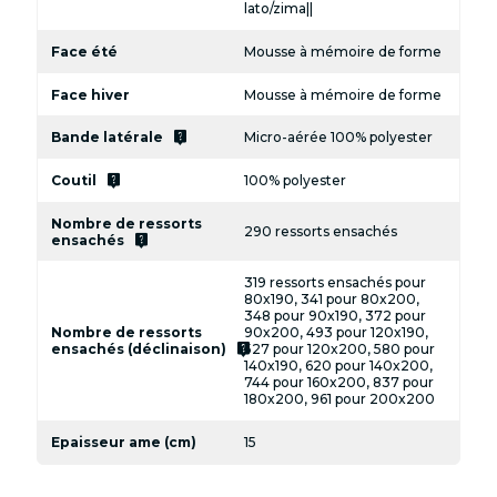
lato/zima||
Face été
Mousse à mémoire de forme
Face hiver
Mousse à mémoire de forme
live_help
Bande latérale
Micro-aérée 100% polyester
live_help
Coutil
100% polyester
Nombre de ressorts
290 ressorts ensachés
live_help
ensachés
319 ressorts ensachés pour
80x190, 341 pour 80x200,
348 pour 90x190, 372 pour
Nombre de ressorts
90x200, 493 pour 120x190,
live_help
ensachés (déclinaison)
527 pour 120x200, 580 pour
140x190, 620 pour 140x200,
744 pour 160x200, 837 pour
180x200, 961 pour 200x200
Epaisseur ame (cm)
15