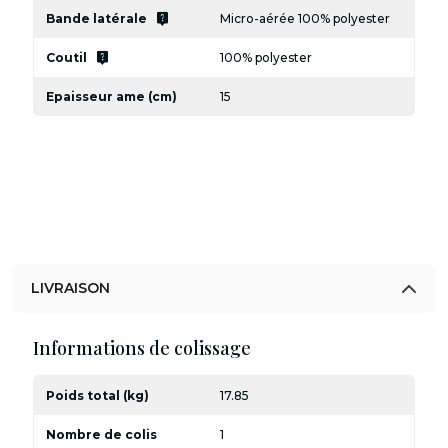
live_help
Bande latérale
Micro-aérée 100% polyester
live_help
Coutil
100% polyester
Epaisseur ame (cm)
15
LIVRAISON
Informations de colissage
Poids total (kg)
17.85
Nombre de colis
1