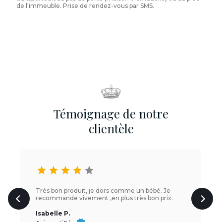
de l'immeuble. Prise de rendez-vous par SMS.
Témoignage de notre
clientèle
star
star
star
star
star
Très bon produit, je dors comme un bébé. Je
recommande vivement ,en plus très bon prix.
Isabelle P.