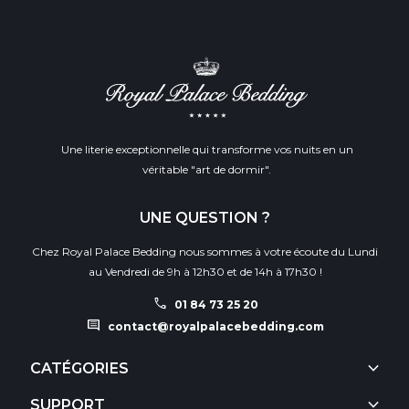
Une literie exceptionnelle qui transforme vos nuits en un
véritable "art de dormir".
UNE QUESTION ?
Chez Royal Palace Bedding nous sommes à votre écoute du Lundi
au Vendredi de 9h à 12h30 et de 14h à 17h30 !
call
01 84 73 25 20
comment
contact@royalpalacebedding.com
keyboard_arrow_down
CATÉGORIES
keyboard_arrow_down
SUPPORT