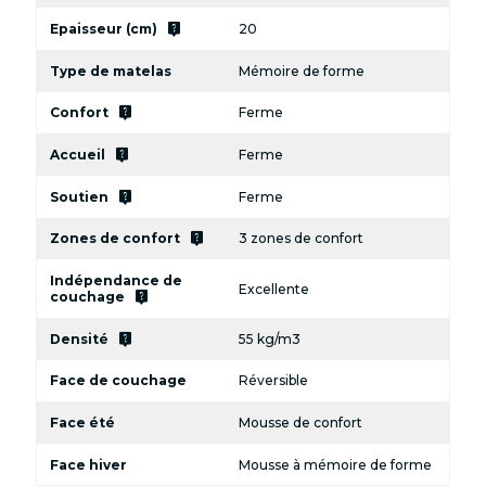
live_help
Epaisseur (cm)
20
Type de matelas
Mémoire de forme
live_help
Confort
Ferme
live_help
Accueil
Ferme
live_help
Soutien
Ferme
live_help
Zones de confort
3 zones de confort
Indépendance de
Excellente
live_help
couchage
live_help
Densité
55 kg/m3
Face de couchage
Réversible
Face été
Mousse de confort
Face hiver
Mousse à mémoire de forme