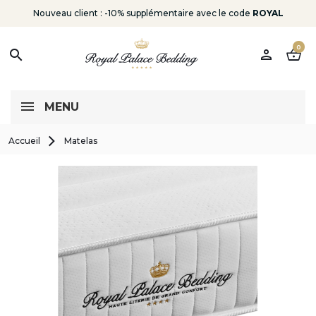
Nouveau client : -10% supplémentaire avec le code
ROYAL
0
person
shopping_basket
search
MENU
Accueil
Matelas