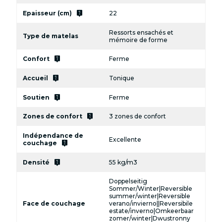
live_help
Epaisseur (cm)
22
Ressorts ensachés et
Type de matelas
mémoire de forme
live_help
Confort
Ferme
live_help
Accueil
Tonique
live_help
Soutien
Ferme
live_help
Zones de confort
3 zones de confort
Indépendance de
Excellente
live_help
couchage
live_help
Densité
55 kg/m3
Doppelseitig
Sommer/Winter|Reversible
summer/winter|Reversible
Face de couchage
verano/invierno||Reversibile
estate/inverno|Omkeerbaar
zomer/winter|Dwustronny