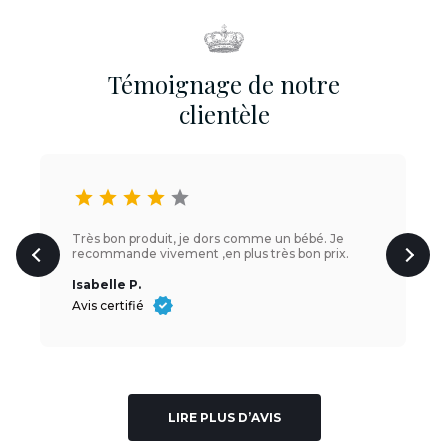
Témoignage de notre
clientèle
star
star
star
star
star
Très bon produit, je dors comme un bébé. Je
recommande vivement ,en plus très bon prix.
Isabelle P.
Avis certifié
LIRE PLUS D’AVIS