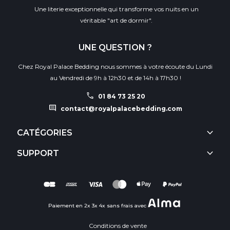
Une literie exceptionnelle qui transforme vos nuits en un
véritable "art de dormir".
UNE QUESTION ?
Chez Royal Palace Bedding nous sommes à votre écoute du Lundi
au Vendredi de 9h à 12h30 et de 14h à 17h30 !
call
01 84 73 25 20
comment
contact@royalpalacebedding.com
keyboard_arrow_down
CATÉGORIES
keyboard_arrow_down
SUPPORT
Paiement en 2x 3x 4x sans frais avec
Conditions de vente