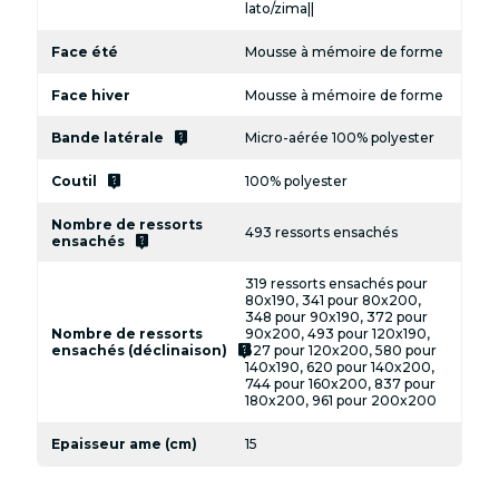
lato/zima||
Face été
Mousse à mémoire de forme
Face hiver
Mousse à mémoire de forme
live_help
Bande latérale
Micro-aérée 100% polyester
live_help
Coutil
100% polyester
Nombre de ressorts
493 ressorts ensachés
live_help
ensachés
319 ressorts ensachés pour
80x190, 341 pour 80x200,
348 pour 90x190, 372 pour
Nombre de ressorts
90x200, 493 pour 120x190,
live_help
ensachés (déclinaison)
527 pour 120x200, 580 pour
140x190, 620 pour 140x200,
744 pour 160x200, 837 pour
180x200, 961 pour 200x200
Epaisseur ame (cm)
15