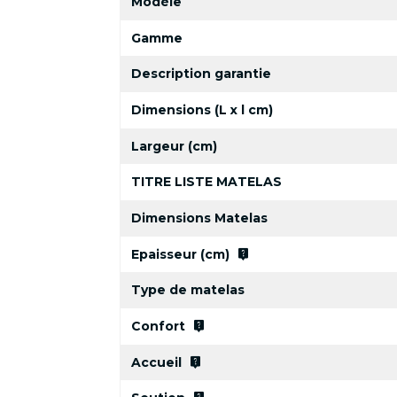
Modèle
Gamme
Description garantie
Dimensions (L x l cm)
Largeur (cm)
TITRE LISTE MATELAS
Dimensions Matelas
live_help
Epaisseur (cm)
Type de matelas
live_help
Confort
live_help
Accueil