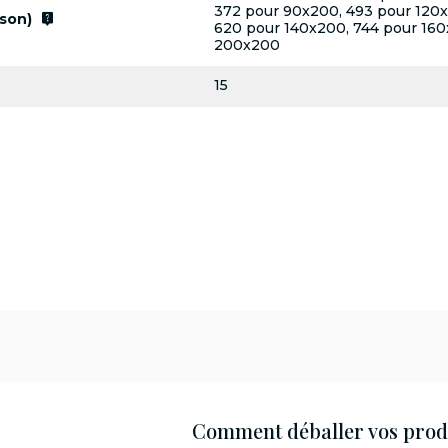
372 pour 90x200, 493 pour 120x
live_help
son)
620 pour 140x200, 744 pour 160
200x200
15
Comment déballer vos produ