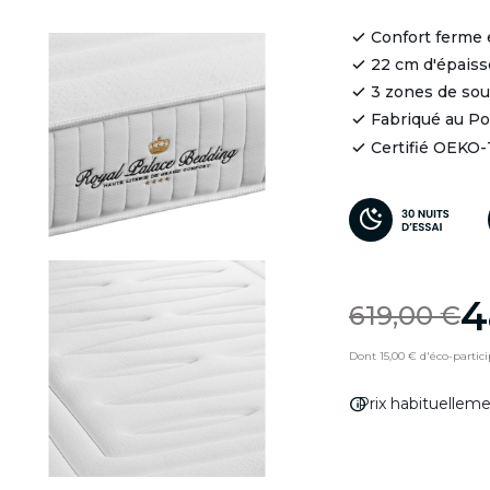
Confort ferme 
22 cm d'épaiss
3 zones de so
Fabriqué au Po
Certifié OEKO
4
619,00 €
Dont 15,00 € d'éco-partici
info
Prix habituellem