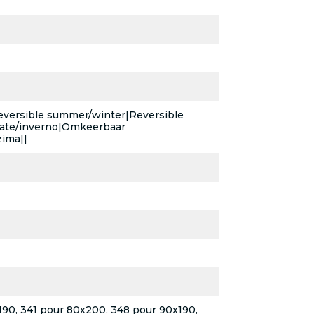
versible summer/winter|Reversible
state/inverno|Omkeerbaar
ima||
190, 341 pour 80x200, 348 pour 90x190,