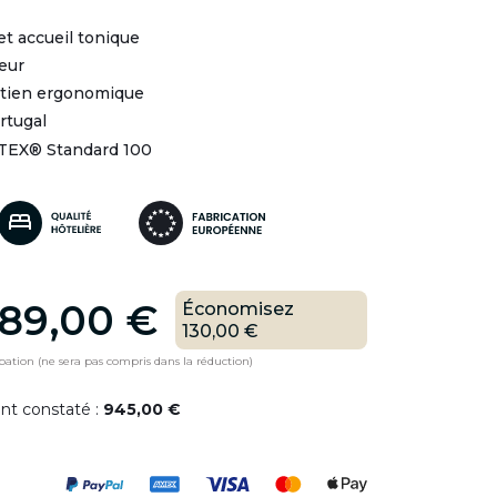
et accueil tonique
eur
utien ergonomique
rtugal
-TEX® Standard 100
89,00 €
Économisez
130,00 €
pation (ne sera pas compris dans la réduction)
ent constaté :
945,00 €