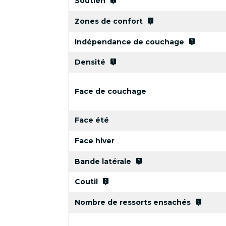
live_help
Soutien
live_help
Zones de confort
live_help
Indépendance de couchage
live_help
Densité
Face de couchage
Face été
Face hiver
live_help
Bande latérale
live_help
Coutil
live_help
Nombre de ressorts ensachés