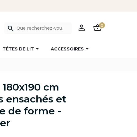
PERSON
SHOPPING_BASKET
0
search
TÊTES DE LIT
ACCESSOIRES
 180x190 cm
s ensachés et
 de forme -
er