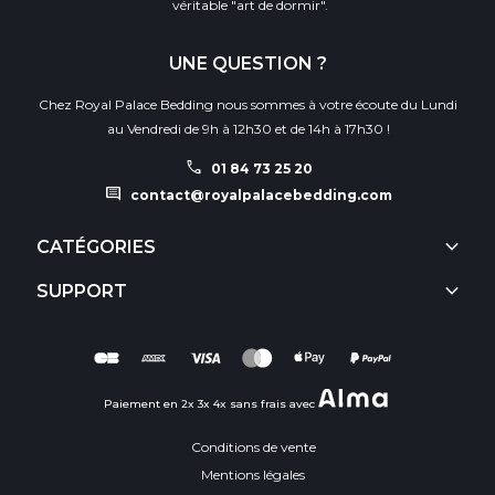
véritable "art de dormir".
UNE QUESTION ?
Chez Royal Palace Bedding nous sommes à votre écoute du Lundi
au Vendredi de 9h à 12h30 et de 14h à 17h30 !
call
01 84 73 25 20
comment
contact@royalpalacebedding.com
keyboard_arrow_down
CATÉGORIES
keyboard_arrow_down
SUPPORT
Paiement en 2x 3x 4x sans frais avec
Conditions de vente
Mentions légales