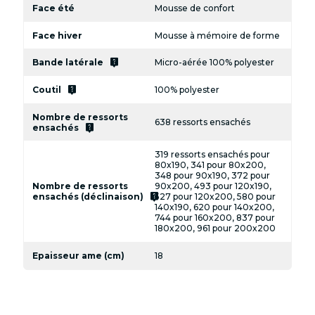
Face été
Mousse de confort
Face hiver
Mousse à mémoire de forme
live_help
Bande latérale
Micro-aérée 100% polyester
live_help
Coutil
100% polyester
Nombre de ressorts
638 ressorts ensachés
live_help
ensachés
319 ressorts ensachés pour
80x190, 341 pour 80x200,
348 pour 90x190, 372 pour
Nombre de ressorts
90x200, 493 pour 120x190,
live_help
ensachés (déclinaison)
527 pour 120x200, 580 pour
140x190, 620 pour 140x200,
744 pour 160x200, 837 pour
180x200, 961 pour 200x200
Epaisseur ame (cm)
18