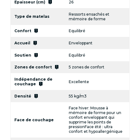
live_help
Epaisseur (cm)
26
Ressorts ensachés et
Type de matelas
mémoire de forme
live_help
Confort
Equilibré
live_help
Accueil
Enveloppant
live_help
Soutien
Equilibré
live_help
Zones de confort
5 zones de confort
Indépendance de
Excellente
live_help
couchage
live_help
Densité
55 kg/m3
Face hiver: Mousse à
mémoire de forme pour un
confort enveloppant qui
Face de couchage
supprime les points de
pressionFace été : ultra
confort et hypoallergénique