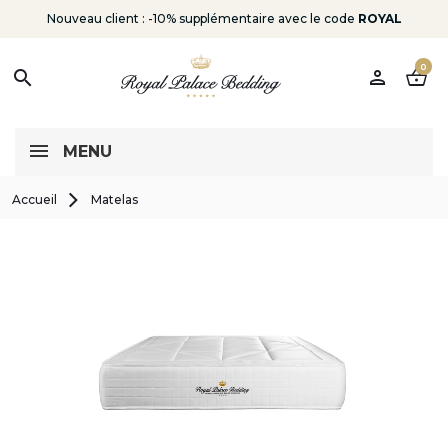
Nouveau client : -10% supplémentaire avec le code
ROYAL
0
person
shopping_basket
search
MENU
Accueil
Matelas