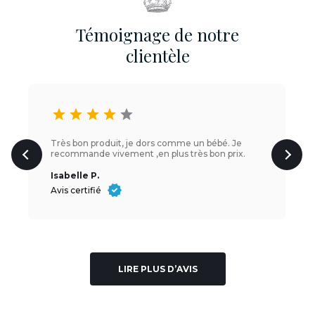
Témoignage de notre
clientèle
star
star
star
star
star
Très bon produit, je dors comme un bébé. Je
recommande vivement ,en plus très bon prix.
Isabelle P.
Avis certifié
LIRE PLUS D’AVIS