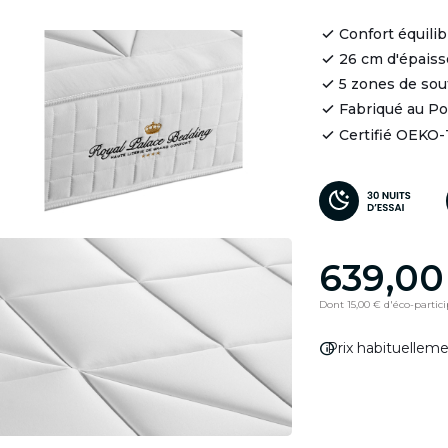
Confort équili
26 cm d'épaiss
5 zones de so
Fabriqué au Po
Certifié OEKO
639,00
Dont 15,00 € d'éco-partic
info
Prix habituellem