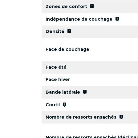
live_help
Zones de confort
live_help
Indépendance de couchage
live_help
Densité
Face de couchage
Face été
Face hiver
live_help
Bande latérale
live_help
Coutil
live_help
Nombre de ressorts ensachés
Nombre de ressorts ensachés (déclinai