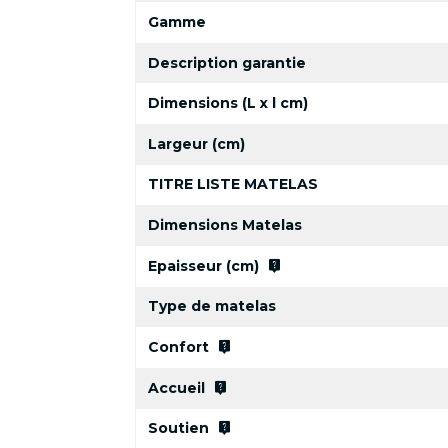
Gamme
Description garantie
Dimensions (L x l cm)
Largeur (cm)
TITRE LISTE MATELAS
Dimensions Matelas
live_help
Epaisseur (cm)
Type de matelas
live_help
Confort
live_help
Accueil
live_help
Soutien