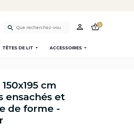
PERSON
SHOPPING_BASKET
0
search
TÊTES DE LIT
ACCESSOIRES
 150x195 cm
s ensachés et
 de forme -
r