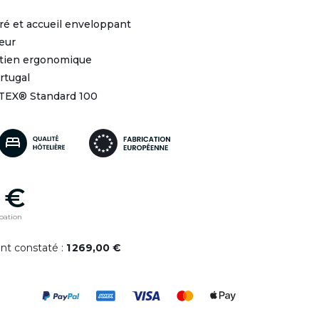
bré et accueil enveloppant
eur
utien ergonomique
rtugal
-TEX® Standard 100
 €
ipation
ent constaté :
1 269,00 €