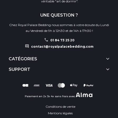
véritable "art de dormir".
UNE QUESTION ?
Chez Royal Palace Bedding nous sommes à votre écoute du Lundi
au Vendredi de 9h à 12h30 et de 14h à 17h30 !
call
01 84 73 25 20
comment
contact@royalpalacebedding.com
keyboard_arrow_down
CATÉGORIES
keyboard_arrow_down
SUPPORT
Paiement en 2x 3x 4x sans frais avec
Conditions de vente
Mentions légales