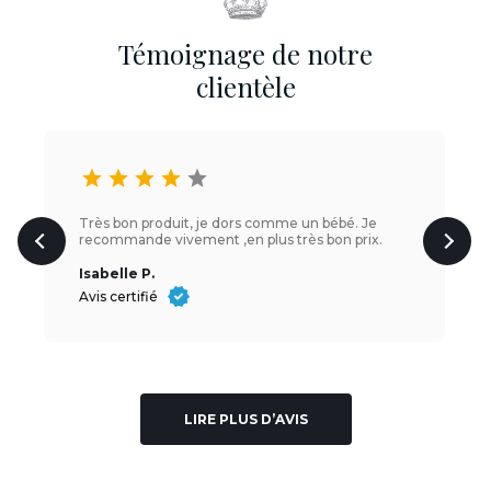
Témoignage de notre
clientèle
star
star
star
star
star
Très bon produit, je dors comme un bébé. Je
recommande vivement ,en plus très bon prix.
Isabelle P.
Avis certifié
LIRE PLUS D’AVIS