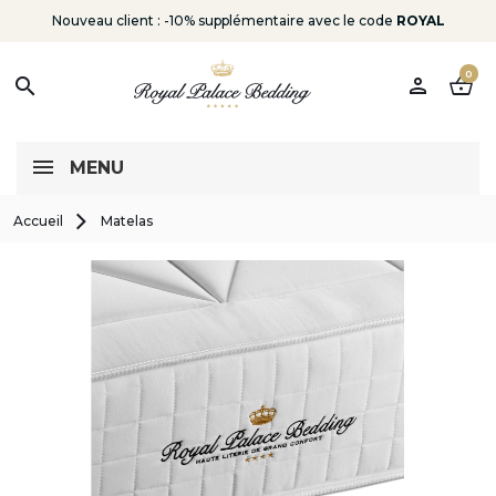
Nouveau client : -10% supplémentaire avec le code
ROYAL
0
person
shopping_basket
search
MENU
Accueil
Matelas