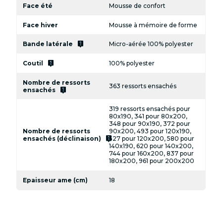
Face été
Mousse de confort
Face hiver
Mousse à mémoire de forme
live_help
Bande latérale
Micro-aérée 100% polyester
live_help
Coutil
100% polyester
Nombre de ressorts
363 ressorts ensachés
live_help
ensachés
319 ressorts ensachés pour
80x190, 341 pour 80x200,
348 pour 90x190, 372 pour
Nombre de ressorts
90x200, 493 pour 120x190,
live_help
ensachés (déclinaison)
527 pour 120x200, 580 pour
140x190, 620 pour 140x200,
744 pour 160x200, 837 pour
180x200, 961 pour 200x200
Epaisseur ame (cm)
18