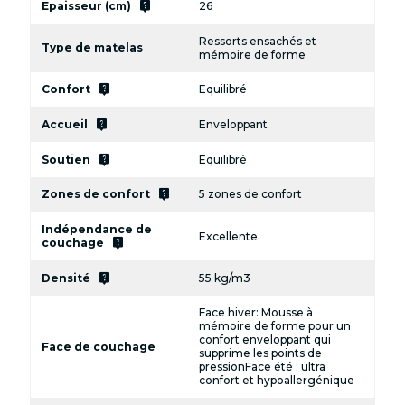
live_help
Epaisseur (cm)
26
Ressorts ensachés et
Type de matelas
mémoire de forme
live_help
Confort
Equilibré
live_help
Accueil
Enveloppant
live_help
Soutien
Equilibré
live_help
Zones de confort
5 zones de confort
Indépendance de
Excellente
live_help
couchage
live_help
Densité
55 kg/m3
Face hiver: Mousse à
mémoire de forme pour un
confort enveloppant qui
Face de couchage
supprime les points de
pressionFace été : ultra
confort et hypoallergénique