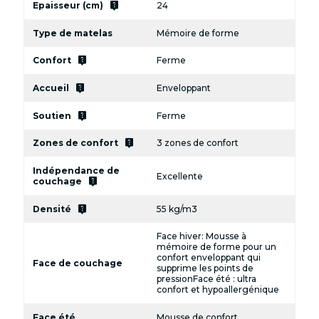
live_help
Epaisseur (cm)
24
Type de matelas
Mémoire de forme
live_help
Confort
Ferme
live_help
Accueil
Enveloppant
live_help
Soutien
Ferme
live_help
Zones de confort
3 zones de confort
Indépendance de
Excellente
live_help
couchage
live_help
Densité
55 kg/m3
Face hiver: Mousse à
mémoire de forme pour un
confort enveloppant qui
Face de couchage
supprime les points de
pressionFace été : ultra
confort et hypoallergénique
Face été
Mousse de confort