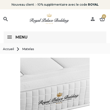
Nouveau client : -10% supplémentaire avec le code
ROYAL
0
person
shopping_basket
search
MENU
Accueil
Matelas