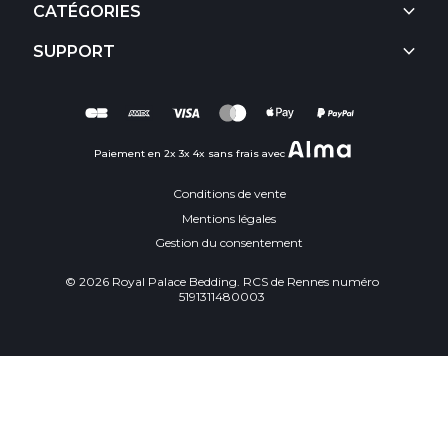
keyboard_arrow_down
CATÉGORIES
keyboard_arrow_down
SUPPORT
Paiement en 2x 3x 4x sans frais avec
Conditions de vente
Mentions légales
Gestion du consentement
© 2026 Royal Palace Bedding. RCS de Rennes numéro
5191311480003