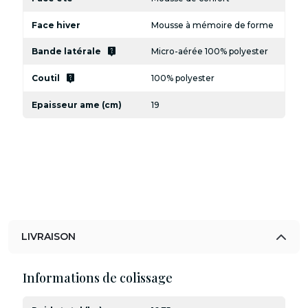
Face hiver
Mousse à mémoire de forme
live_help
Bande latérale
Micro-aérée 100% polyester
live_help
Coutil
100% polyester
Epaisseur ame (cm)
19
LIVRAISON
Informations de colissage