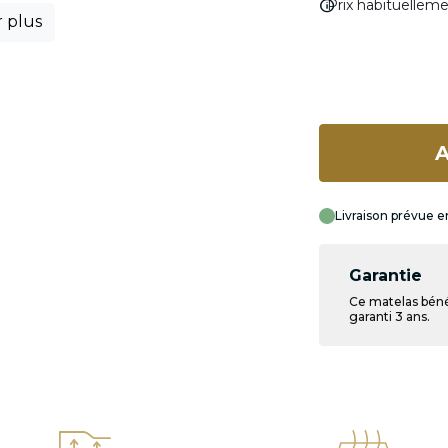
info
Prix habituellem
r plus
A
Livraison prévue e
Garantie
Ce matelas béné
garanti 3 ans.