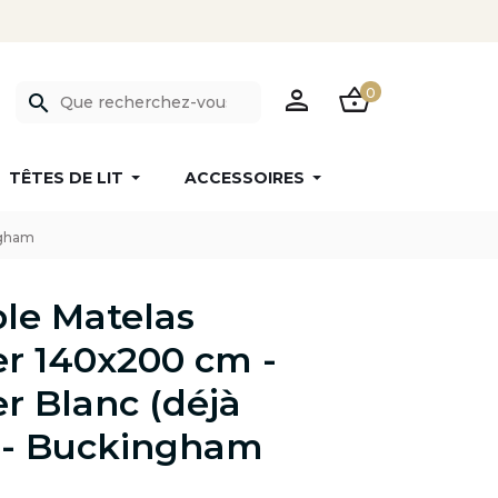
PERSON
SHOPPING_BASKET
0
search
TÊTES DE LIT
ACCESSOIRES
ngham
le Matelas
r 140x200 cm -
 Blanc (déjà
 - Buckingham