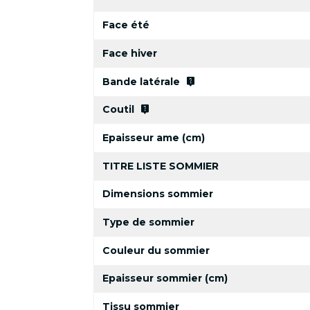
Face été
Face hiver
live_help
Bande latérale
live_help
Coutil
Epaisseur ame (cm)
TITRE LISTE SOMMIER
Dimensions sommier
Type de sommier
Couleur du sommier
Epaisseur sommier (cm)
Tissu sommier