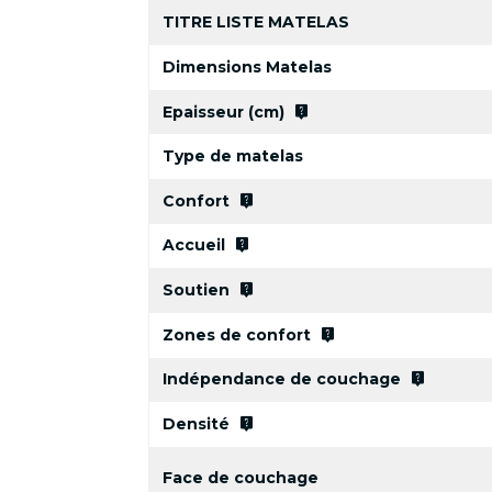
TITRE LISTE MATELAS
Dimensions Matelas
live_help
Epaisseur (cm)
Type de matelas
live_help
Confort
live_help
Accueil
live_help
Soutien
live_help
Zones de confort
live_help
Indépendance de couchage
live_help
Densité
Face de couchage