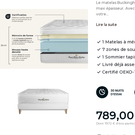
Le matelas Bucking
maxi épaisseur. Avec
votre...
Lire la suite
1 Matelas à mé
7 zones de so
1 Sommier tapi
Livré déjà ass
Certifié OEKO
789,00
Dont 19,72 € d'éco-partic