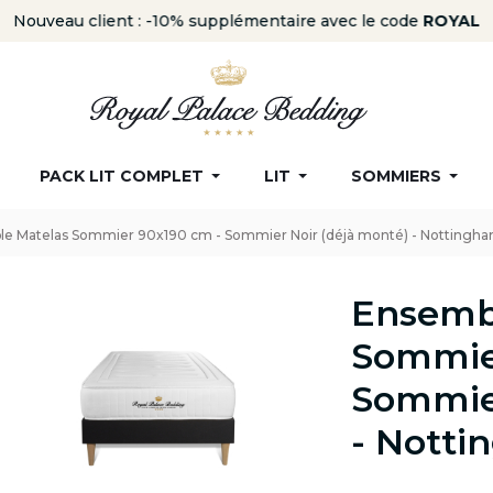
Nouveau client : -10% supplémentaire avec le code
ROYAL
PACK LIT COMPLET
LIT
SOMMIERS
e Matelas Sommier 90x190 cm - Sommier Noir (déjà monté) - Nottingh
Ensemb
Sommie
Sommier
- Nott