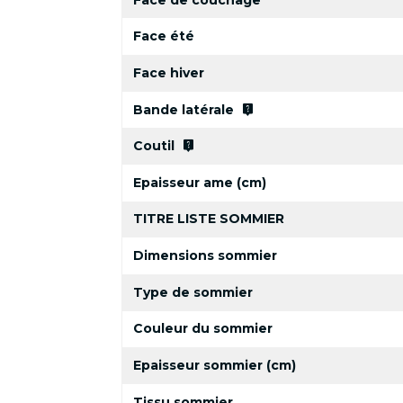
Face été
Face hiver
live_help
Bande latérale
live_help
Coutil
Epaisseur ame (cm)
TITRE LISTE SOMMIER
Dimensions sommier
Type de sommier
Couleur du sommier
Epaisseur sommier (cm)
Tissu sommier