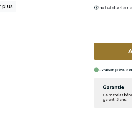
r plus
info
Prix habituellem
A
Livraison prévue e
Garantie
Ce matelas béné
garanti 3 ans.