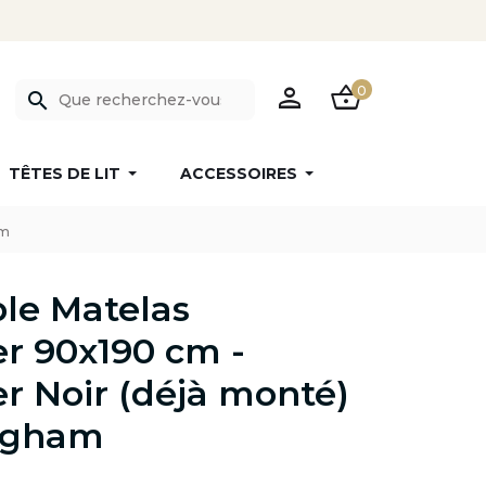
PERSON
SHOPPING_BASKET
0
search
TÊTES DE LIT
ACCESSOIRES
am
le Matelas
r 90x190 cm -
 Noir (déjà monté)
ingham