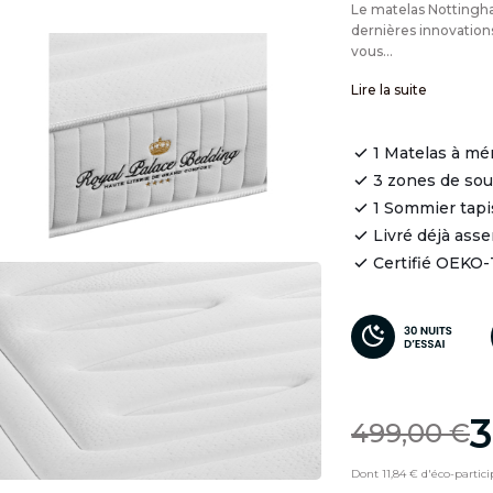
Le matelas Nottingh
dernières innovatio
vous...
Lire la suite
1 Matelas à mé
3 zones de so
1 Sommier tapi
Livré déjà ass
Certifié OEKO
3
499,00 €
Dont 11,84 € d'éco-partici