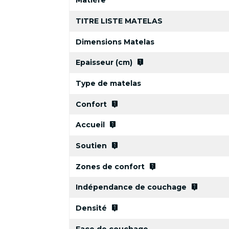
Matière
TITRE LISTE MATELAS
Dimensions Matelas
live_help
Epaisseur (cm)
Type de matelas
live_help
Confort
live_help
Accueil
live_help
Soutien
live_help
Zones de confort
live_help
Indépendance de couchage
live_help
Densité
Face de couchage