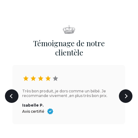
Témoignage de notre
clientèle
star
star
star
star
star
Très bon produit, je dors comme un bébé. Je
recommande vivement ,en plus très bon prix.
Isabelle P.
Avis certifié