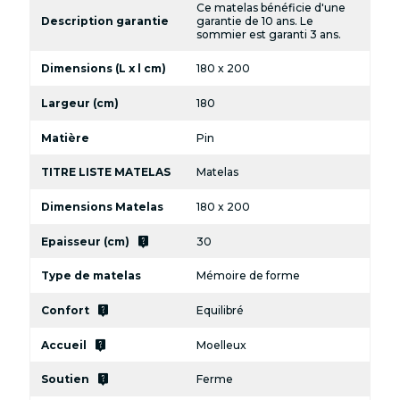
Ce matelas bénéficie d'une
Description garantie
garantie de 10 ans. Le
sommier est garanti 3 ans.
Dimensions (L x l cm)
180 x 200
Largeur (cm)
180
Matière
Pin
TITRE LISTE MATELAS
Matelas
Dimensions Matelas
180 x 200
live_help
Epaisseur (cm)
30
Type de matelas
Mémoire de forme
live_help
Confort
Equilibré
live_help
Accueil
Moelleux
live_help
Soutien
Ferme