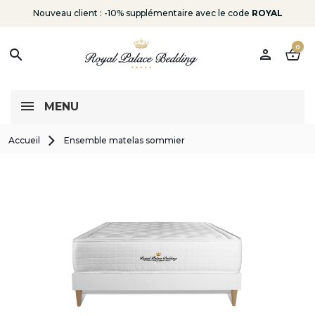
Nouveau client : -10% supplémentaire avec le code
ROYAL
0
person
shopping_basket
search
MENU
Accueil
Ensemble matelas sommier