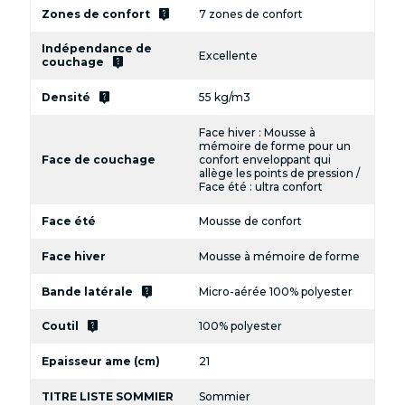
live_help
Zones de confort
7 zones de confort
Indépendance de
Excellente
live_help
couchage
live_help
Densité
55 kg/m3
Face hiver : Mousse à
mémoire de forme pour un
Face de couchage
confort enveloppant qui
allège les points de pression /
Face été : ultra confort
Face été
Mousse de confort
Face hiver
Mousse à mémoire de forme
live_help
Bande latérale
Micro-aérée 100% polyester
live_help
Coutil
100% polyester
Epaisseur ame (cm)
21
TITRE LISTE SOMMIER
Sommier