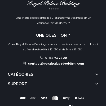
Une literie exceptionnelle qui transforme vos nuits en un
véritable "art de dormir".
UNE QUESTION ?
Chez Royal Palace Bedding nous sommes à votre écoute du Lundi
au Vendredi de 9h à 12h30 et de 14h à 17h30 !
call
01 84 73 25 20
comment
contact@royalpalacebedding.com
keyboard_arrow_down
CATÉGORIES
keyboard_arrow_down
SUPPORT