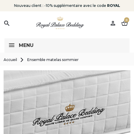
Nouveau client : -10% supplémentaire avec le code
ROYAL
0
person
shopping_basket
search
MENU
Accueil
Ensemble matelas sommier