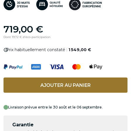
719,00 €
Dont 19,72 € d'éco-participation
info
Prix habituellement constaté :
1 549,00 €
AJOUTER AU PANIER
Livraison prévue entre le 30 août et le 06 septembre.
Garantie