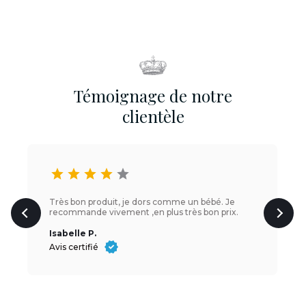
Témoignage de notre
clientèle
star
star
star
star
star
Très bon produit, je dors comme un bébé. Je
recommande vivement ,en plus très bon prix.
Isabelle P.
Avis certifié