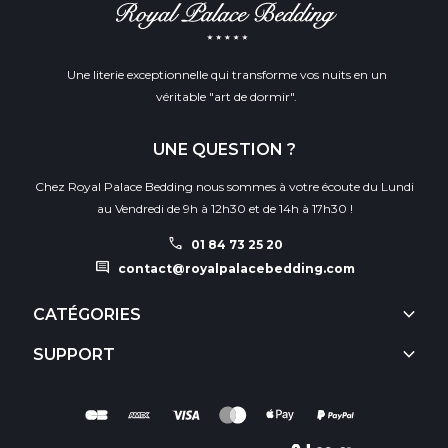
Une literie exceptionnelle qui transforme vos nuits en un
véritable "art de dormir".
UNE QUESTION ?
Chez Royal Palace Bedding nous sommes à votre écoute du Lundi
au Vendredi de 9h à 12h30 et de 14h à 17h30 !
call
01 84 73 25 20
comment
contact@royalpalacebedding.com
keyboard_arrow_down
CATÉGORIES
keyboard_arrow_down
SUPPORT