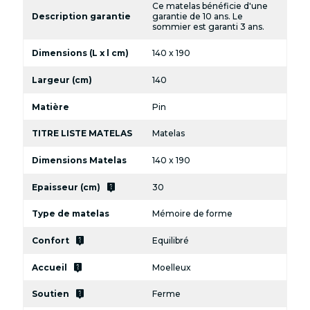
Ce matelas bénéficie d'une
Description garantie
garantie de 10 ans. Le
sommier est garanti 3 ans.
Dimensions (L x l cm)
140 x 190
Largeur (cm)
140
Matière
Pin
TITRE LISTE MATELAS
Matelas
Dimensions Matelas
140 x 190
live_help
Epaisseur (cm)
30
Type de matelas
Mémoire de forme
live_help
Confort
Equilibré
live_help
Accueil
Moelleux
live_help
Soutien
Ferme