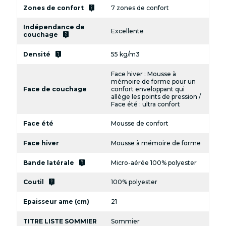
live_help
Zones de confort
7 zones de confort
Indépendance de
Excellente
live_help
couchage
live_help
Densité
55 kg/m3
Face hiver : Mousse à
mémoire de forme pour un
Face de couchage
confort enveloppant qui
allège les points de pression /
Face été : ultra confort
Face été
Mousse de confort
Face hiver
Mousse à mémoire de forme
live_help
Bande latérale
Micro-aérée 100% polyester
live_help
Coutil
100% polyester
Epaisseur ame (cm)
21
TITRE LISTE SOMMIER
Sommier