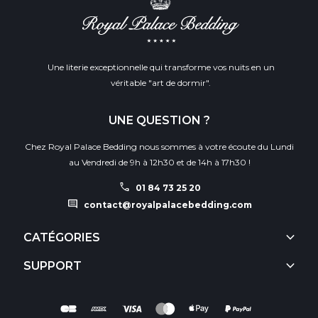
Une literie exceptionnelle qui transforme vos nuits en un
véritable "art de dormir".
UNE QUESTION ?
Chez Royal Palace Bedding nous sommes à votre écoute du Lundi
au Vendredi de 9h à 12h30 et de 14h à 17h30 !
call
01 84 73 25 20
comment
contact@royalpalacebedding.com
keyboard_arrow_down
CATÉGORIES
keyboard_arrow_down
SUPPORT