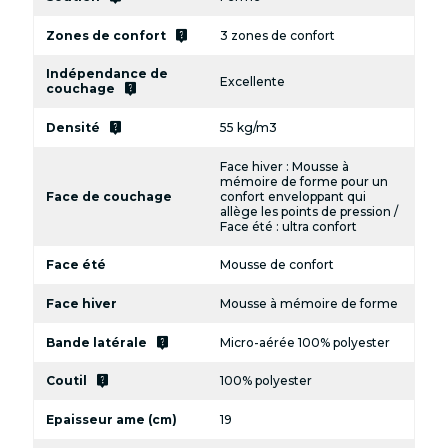
live_help
Zones de confort
3 zones de confort
Indépendance de
Excellente
live_help
couchage
live_help
Densité
55 kg/m3
Face hiver : Mousse à
mémoire de forme pour un
Face de couchage
confort enveloppant qui
allège les points de pression /
Face été : ultra confort
Face été
Mousse de confort
Face hiver
Mousse à mémoire de forme
live_help
Bande latérale
Micro-aérée 100% polyester
live_help
Coutil
100% polyester
Epaisseur ame (cm)
19