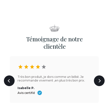
Témoignage de notre
clientèle
star
star
star
star
star
Très bon produit, je dors comme un bébé. Je
recommande vivement ,en plus très bon prix.
Isabelle P.
Avis certifié