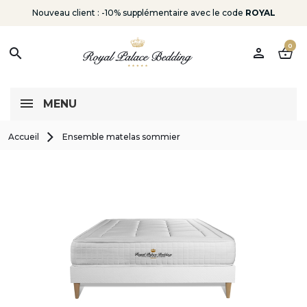
Nouveau client : -10% supplémentaire avec le code
ROYAL
0
person
shopping_basket
search
MENU
Accueil
Ensemble matelas sommier