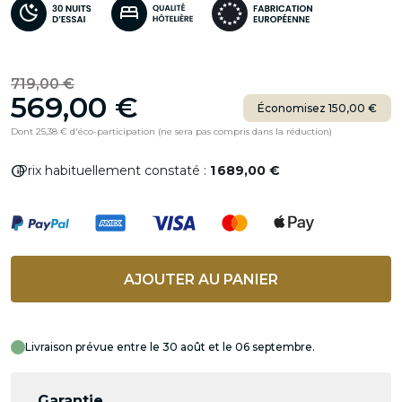
719,00 €
569,00 €
Économisez 150,00 €
Dont 25,38 € d'éco-participation (ne sera pas compris dans la réduction)
info
Prix habituellement constaté :
1 689,00 €
AJOUTER AU PANIER
Livraison prévue entre le 30 août et le 06 septembre.
Garantie