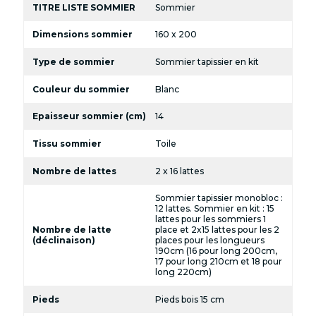
TITRE LISTE SOMMIER
Sommier
Dimensions sommier
160 x 200
Type de sommier
Sommier tapissier en kit
Couleur du sommier
Blanc
Epaisseur sommier (cm)
14
Tissu sommier
Toile
Nombre de lattes
2 x 16 lattes
Sommier tapissier monobloc :
12 lattes. Sommier en kit : 15
lattes pour les sommiers 1
Nombre de latte
place et 2x15 lattes pour les 2
(déclinaison)
places pour les longueurs
190cm (16 pour long 200cm,
17 pour long 210cm et 18 pour
long 220cm)
Pieds
Pieds bois 15 cm