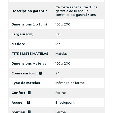
Ce matelas bénéficie d'une
Description garantie
garantie de 10 ans. Le
sommier est garanti 3 ans.
Dimensions (L x l cm)
160 x 200
Largeur (cm)
160
Matière
Pin
TITRE LISTE MATELAS
Matelas
Dimensions Matelas
160 x 200
live_help
Epaisseur (cm)
24
Type de matelas
Mémoire de forme
live_help
Confort
Ferme
live_help
Accueil
Enveloppant
live_help
Soutien
Ferme