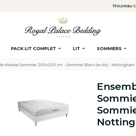
Nouveau client : -10% supplémentaire avec le code
ROYAL
PACK LIT COMPLET
LIT
SOMMIERS
e Matelas Sommier 200x200 cm - Sommier Blanc (en kit) - Nottingham
Ensemb
Sommie
Sommier
Nottin