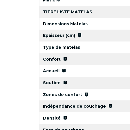
Matière
TITRE LISTE MATELAS
Dimensions Matelas
live_help
Epaisseur (cm)
Type de matelas
live_help
Confort
live_help
Accueil
live_help
Soutien
live_help
Zones de confort
live_help
Indépendance de couchage
live_help
Densité
Face de couchage