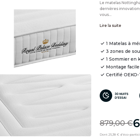
Le matelas Nottingh
dernières innovatio
vous...
Lire la suite
1 Matelas à mé
3 zones de so
1 Sommier en k
Montage facile
Certifié OEKO
6
879,00 €
Dont 25,38 € d'éco-partic