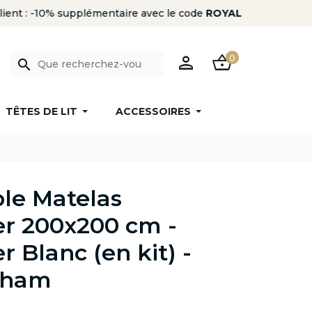
PERSON
SHOPPING_BASKET
0
search
TÊTES DE LIT
ACCESSOIRES
le Matelas
r 200x200 cm -
 Blanc (en kit) -
gham