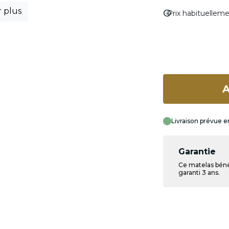
r plus
info
Prix habituellem
A
Livraison prévue e
Garantie
Ce matelas béné
garanti 3 ans.