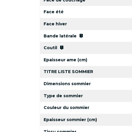
Face été
Face hiver
live_help
Bande latérale
live_help
Coutil
Epaisseur ame (cm)
TITRE LISTE SOMMIER
Dimensions sommier
Type de sommier
Couleur du sommier
Epaisseur sommier (cm)
Tissu sommier