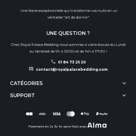
Une literie exceptionnelle qui transforme vos nuits en un
véritable "art de dormir".
UNE QUESTION ?
Chez Royal Palace Bedding nous sommes à votre écoute du Lundi
au Vendredi de 9h à 12h30 et de 14h à 17h30 !
call
01 84 73 25 20
comment
contact@royalpalacebedding.com
keyboard_arrow_down
CATÉGORIES
keyboard_arrow_down
SUPPORT
Paiement en 2x 3x 4x sans frais avec