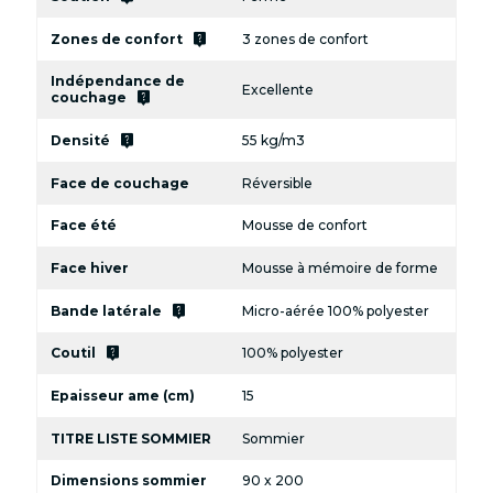
live_help
Zones de confort
3 zones de confort
Indépendance de
Excellente
live_help
couchage
live_help
Densité
55 kg/m3
Face de couchage
Réversible
Face été
Mousse de confort
Face hiver
Mousse à mémoire de forme
live_help
Bande latérale
Micro-aérée 100% polyester
live_help
Coutil
100% polyester
Epaisseur ame (cm)
15
TITRE LISTE SOMMIER
Sommier
Dimensions sommier
90 x 200