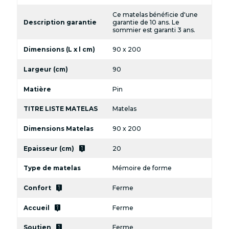
Ce matelas bénéficie d'une
Description garantie
garantie de 10 ans. Le
sommier est garanti 3 ans.
Dimensions (L x l cm)
90 x 200
Largeur (cm)
90
Matière
Pin
TITRE LISTE MATELAS
Matelas
Dimensions Matelas
90 x 200
live_help
Epaisseur (cm)
20
Type de matelas
Mémoire de forme
live_help
Confort
Ferme
live_help
Accueil
Ferme
live_help
Soutien
Ferme