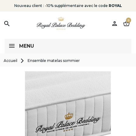
Nouveau client : -10% supplémentaire avec le code
ROYAL
0
person
shopping_basket
search
MENU
Accueil
Ensemble matelas sommier