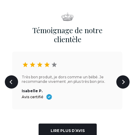
Témoignage de notre
clientèle
star
star
star
star
star
Très bon produit, je dors comme un bébé. Je
recommande vivement ,en plus très bon prix.
Isabelle P.
Avis certifié
LIRE PLUS D’AVIS