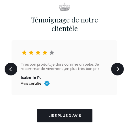
Témoignage de notre
clientèle
star
star
star
star
star
Très bon produit, je dors comme un bébé. Je
recommande vivement ,en plus très bon prix.
Isabelle P.
Avis certifié
LIRE PLUS D’AVIS