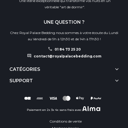
Une literie exceptionnelle qui transforme vos nuits en un
véritable "art de dormir".
UNE QUESTION ?
Chez Royal Palace Bedding nous sommes à votre écoute du Lundi
au Vendredi de 9h à 12h30 et de 14h à 17h30 !
call
01 84 73 25 20
comment
contact@royalpalacebedding.com
keyboard_arrow_down
CATÉGORIES
keyboard_arrow_down
SUPPORT
Paiement en 2x 3x 4x sans frais avec
Conditions de vente