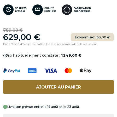
789,00 €
629,00 €
Économisez 160,00 €
Dont 19,72 € d'éco-participation (ne sera pas compris dans la réduction)
info
Prix habituellement constaté :
1 249,00 €
AJOUTER AU PANIER
Livraison prévue entre le 19 août et le 23 août.