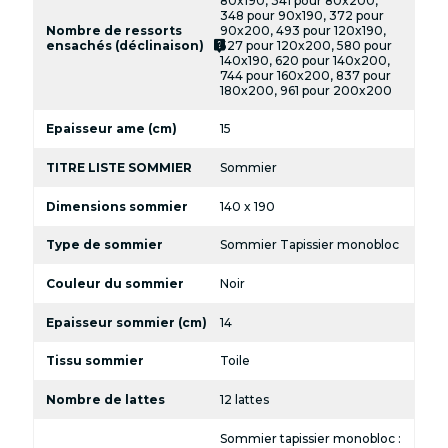
80x190, 341 pour 80x200,
348 pour 90x190, 372 pour
Nombre de ressorts
90x200, 493 pour 120x190,
live_help
ensachés (déclinaison)
527 pour 120x200, 580 pour
140x190, 620 pour 140x200,
744 pour 160x200, 837 pour
180x200, 961 pour 200x200
Epaisseur ame (cm)
15
TITRE LISTE SOMMIER
Sommier
Dimensions sommier
140 x 190
Type de sommier
Sommier Tapissier monobloc
Couleur du sommier
Noir
Epaisseur sommier (cm)
14
Tissu sommier
Toile
Nombre de lattes
12 lattes
Sommier tapissier monobloc :