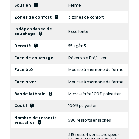
live_help
Soutien
Ferme
live_help
Zones de confort
3 zones de confort
Indépendance de
Excellente
live_help
couchage
live_help
Densité
55 kg/m3
Face de couchage
Réversible Eté/Hiver
Face été
Mousse à mémoire de forme
Face hiver
Mousse à mémoire de forme
live_help
Bande latérale
Micro-aérée 100% polyester
live_help
Coutil
100% polyester
Nombre de ressorts
580 ressorts ensachés
live_help
ensachés
319 ressorts ensachés pour