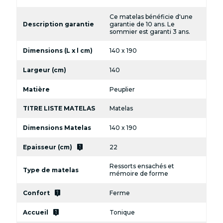
Ce matelas bénéficie d'une
Description garantie
garantie de 10 ans. Le
sommier est garanti 3 ans.
Dimensions (L x l cm)
140 x 190
Largeur (cm)
140
Matière
Peuplier
TITRE LISTE MATELAS
Matelas
Dimensions Matelas
140 x 190
live_help
Epaisseur (cm)
22
Ressorts ensachés et
Type de matelas
mémoire de forme
live_help
Confort
Ferme
live_help
Accueil
Tonique