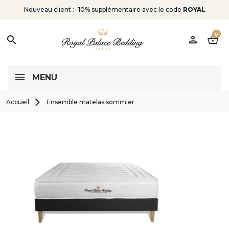
Nouveau client : -10% supplémentaire avec le code
ROYAL
0
person
shopping_basket
search
MENU
Accueil
Ensemble matelas sommier