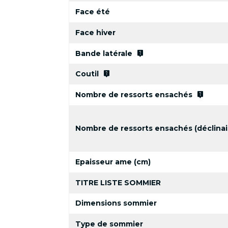
Face été
Face hiver
live_help
Bande latérale
live_help
Coutil
live_help
Nombre de ressorts ensachés
Nombre de ressorts ensachés (déclinai
Epaisseur ame (cm)
TITRE LISTE SOMMIER
Dimensions sommier
Type de sommier