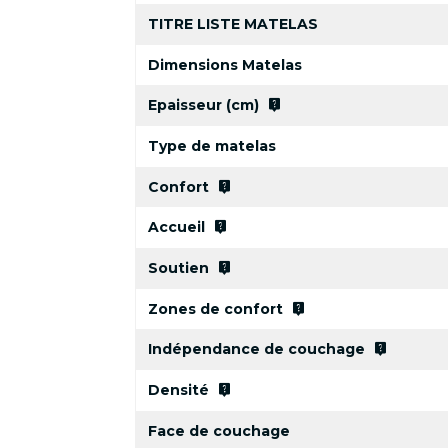
TITRE LISTE MATELAS
Dimensions Matelas
live_help
Epaisseur (cm)
Type de matelas
live_help
Confort
live_help
Accueil
live_help
Soutien
live_help
Zones de confort
live_help
Indépendance de couchage
live_help
Densité
Face de couchage