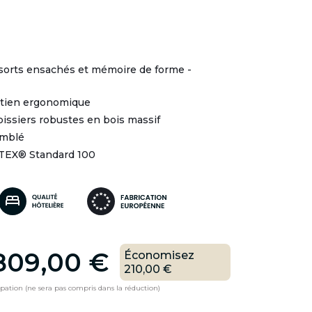
ssorts ensachés et mémoire de forme -
utien ergonomique
issiers robustes en bois massif
emblé
-TEX® Standard 100
809,00 €
Économisez
210,00 €
ipation (ne sera pas compris dans la réduction)