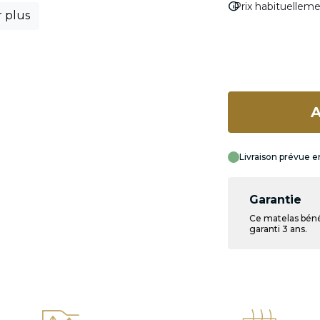
info
Prix habituellem
r plus
A
Livraison prévue e
Garantie
Ce matelas béné
garanti 3 ans.