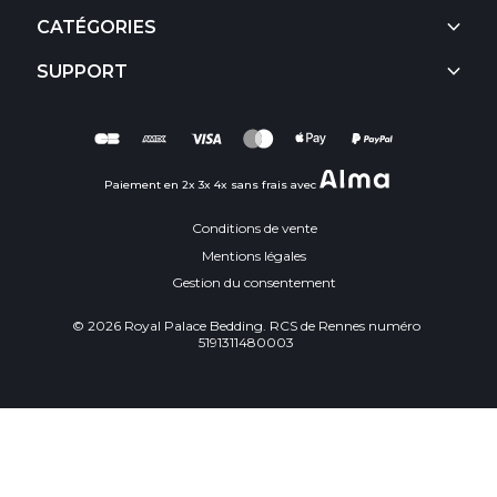
keyboard_arrow_down
CATÉGORIES
keyboard_arrow_down
SUPPORT
Paiement en 2x 3x 4x sans frais avec
Conditions de vente
Mentions légales
Gestion du consentement
© 2026 Royal Palace Bedding. RCS de Rennes numéro
5191311480003