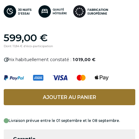
599,00 €
Dont 11,84 € d'éco-participation
info
Prix habituellement constaté :
1 019,00 €
AJOUTER AU PANIER
Livraison prévue entre le 01 septembre et le 08 septembre.