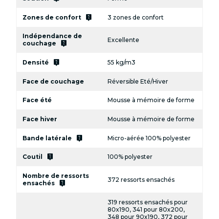
live_help
Zones de confort
3 zones de confort
Indépendance de
Excellente
live_help
couchage
live_help
Densité
55 kg/m3
Face de couchage
Réversible Eté/Hiver
Face été
Mousse à mémoire de forme
Face hiver
Mousse à mémoire de forme
live_help
Bande latérale
Micro-aérée 100% polyester
live_help
Coutil
100% polyester
Nombre de ressorts
372 ressorts ensachés
live_help
ensachés
319 ressorts ensachés pour
80x190, 341 pour 80x200,
348 pour 90x190, 372 pour