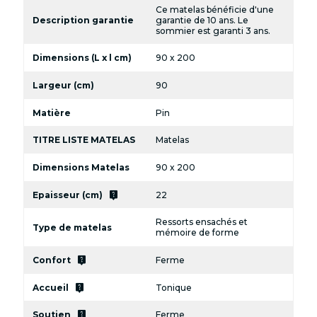
Ce matelas bénéficie d'une
Description garantie
garantie de 10 ans. Le
sommier est garanti 3 ans.
Dimensions (L x l cm)
90 x 200
Largeur (cm)
90
Matière
Pin
TITRE LISTE MATELAS
Matelas
Dimensions Matelas
90 x 200
live_help
Epaisseur (cm)
22
Ressorts ensachés et
Type de matelas
mémoire de forme
live_help
Confort
Ferme
live_help
Accueil
Tonique
live_help
Soutien
Ferme