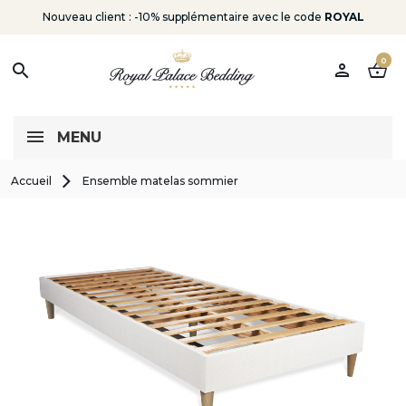
Nouveau client : -10% supplémentaire avec le code
ROYAL
0
person
shopping_basket
search
MENU
Accueil
Ensemble matelas sommier