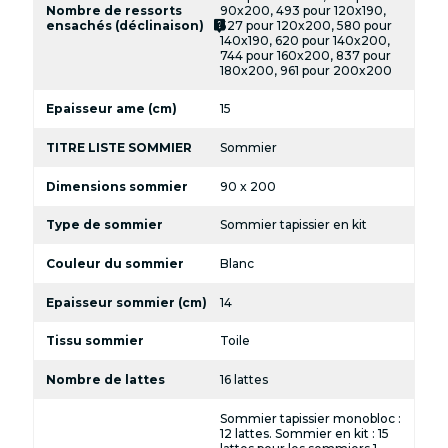
Nombre de ressorts
90x200, 493 pour 120x190,
live_help
ensachés (déclinaison)
527 pour 120x200, 580 pour
140x190, 620 pour 140x200,
744 pour 160x200, 837 pour
180x200, 961 pour 200x200
Epaisseur ame (cm)
15
TITRE LISTE SOMMIER
Sommier
Dimensions sommier
90 x 200
Type de sommier
Sommier tapissier en kit
Couleur du sommier
Blanc
Epaisseur sommier (cm)
14
Tissu sommier
Toile
Nombre de lattes
16 lattes
Sommier tapissier monobloc :
12 lattes. Sommier en kit : 15