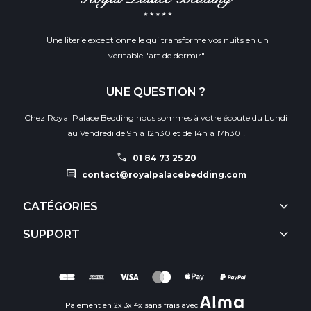
Une literie exceptionnelle qui transforme vos nuits en un
véritable "art de dormir".
UNE QUESTION ?
Chez Royal Palace Bedding nous sommes à votre écoute du Lundi
au Vendredi de 9h à 12h30 et de 14h à 17h30 !
call
01 84 73 25 20
comment
contact@royalpalacebedding.com
keyboard_arrow_down
CATÉGORIES
keyboard_arrow_down
SUPPORT
Paiement en 2x 3x 4x sans frais avec