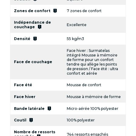
live_help
Zones de confort
7 zones de confort
Indépendance de
Excellente
live_help
couchage
live_help
Densité
55 kg/m3
Face hiver : Surmatelas
intégré Mousse à mémoire
de forme pour un confort
Face de couchage
tendre qui allège les points
de pression / Face été : ultra
confort et aérée
Face été
Mousse de confort
Face hiver
Mousse à mémoire de forme
live_help
Bande latérale
Micro-aérée 100% polyester
live_help
Coutil
100% polyester
Nombre de ressorts
744 ressorts ensachés