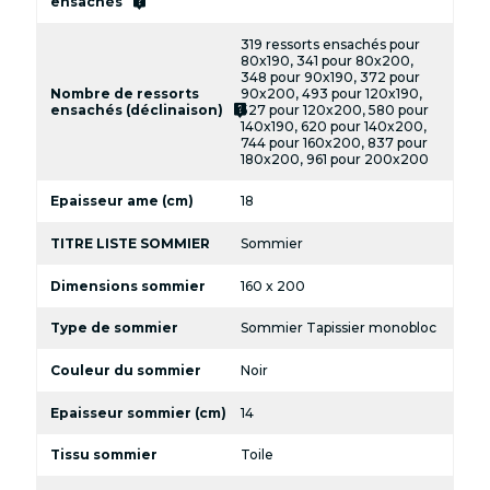
live_help
ensachés
319 ressorts ensachés pour
80x190, 341 pour 80x200,
348 pour 90x190, 372 pour
Nombre de ressorts
90x200, 493 pour 120x190,
live_help
ensachés (déclinaison)
527 pour 120x200, 580 pour
140x190, 620 pour 140x200,
744 pour 160x200, 837 pour
180x200, 961 pour 200x200
Epaisseur ame (cm)
18
TITRE LISTE SOMMIER
Sommier
Dimensions sommier
160 x 200
Type de sommier
Sommier Tapissier monobloc
Couleur du sommier
Noir
Epaisseur sommier (cm)
14
Tissu sommier
Toile