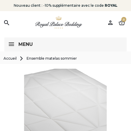
Nouveau client : -10% supplémentaire avec le code
ROYAL
0
person
shopping_basket
search
MENU
Accueil
Ensemble matelas sommier