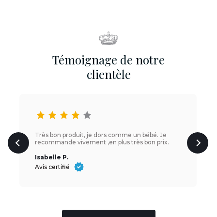
Témoignage de notre
clientèle
star
star
star
star
star
Très bon produit, je dors comme un bébé. Je
recommande vivement ,en plus très bon prix.
Isabelle P.
Avis certifié