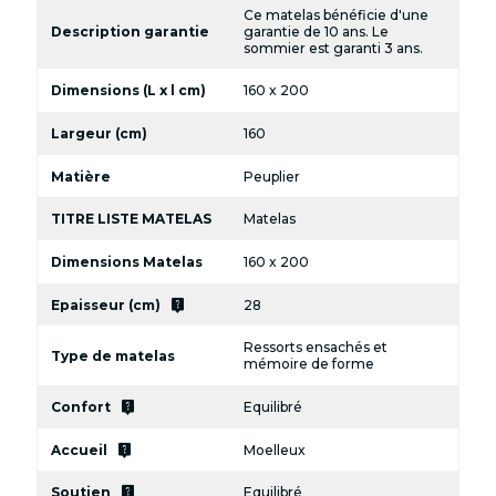
Ce matelas bénéficie d'une
Description garantie
garantie de 10 ans. Le
sommier est garanti 3 ans.
Dimensions (L x l cm)
160 x 200
Largeur (cm)
160
Matière
Peuplier
TITRE LISTE MATELAS
Matelas
Dimensions Matelas
160 x 200
live_help
Epaisseur (cm)
28
Ressorts ensachés et
Type de matelas
mémoire de forme
live_help
Confort
Equilibré
live_help
Accueil
Moelleux
live_help
Soutien
Equilibré