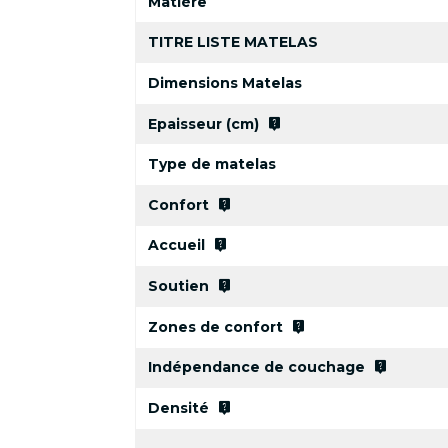
Matière
TITRE LISTE MATELAS
Dimensions Matelas
live_help
Epaisseur (cm)
Type de matelas
live_help
Confort
live_help
Accueil
live_help
Soutien
live_help
Zones de confort
live_help
Indépendance de couchage
live_help
Densité