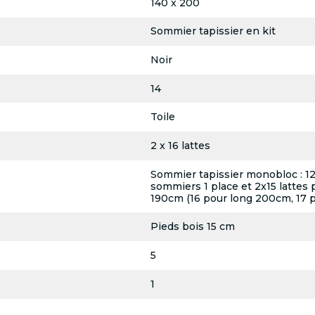
140 x 200
Sommier tapissier en kit
Noir
14
Toile
2 x 16 lattes
Sommier tapissier monobloc : 12 l
sommiers 1 place et 2x15 lattes 
190cm (16 pour long 200cm, 17 
Pieds bois 15 cm
5
1