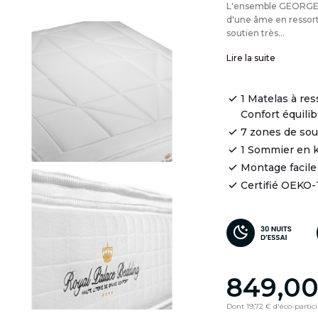
L'ensemble GEORGE 
d'une âme en ressort
soutien très...
Lire la suite
1 Matelas à re
Confort équilib
7 zones de so
1 Sommier en k
Montage facile
Certifié OEKO
849,00
Dont 19,72 € d'éco-partic