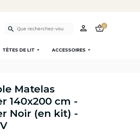
PERSON
SHOPPING_BASKET
0
search
TÊTES DE LIT
ACCESSOIRES
le Matelas
r 140x200 cm -
 Noir (en kit) -
 V