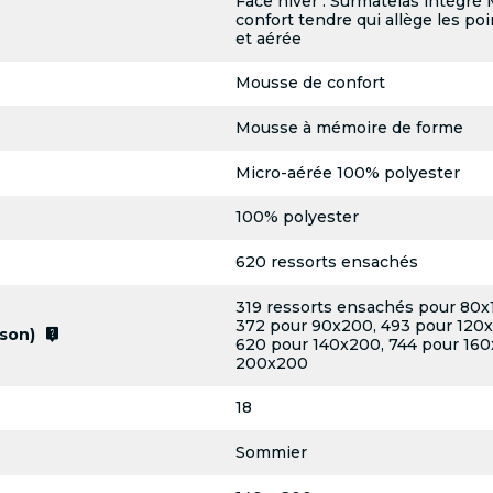
Face hiver : Surmatelas intégr
confort tendre qui allège les poi
et aérée
Mousse de confort
Mousse à mémoire de forme
Micro-aérée 100% polyester
100% polyester
620 ressorts ensachés
319 ressorts ensachés pour 80x
372 pour 90x200, 493 pour 120x
live_help
son)
620 pour 140x200, 744 pour 160
200x200
18
Sommier