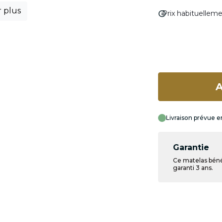
r plus
info
Prix habituellem
A
Livraison prévue e
Garantie
Ce matelas béné
garanti 3 ans.