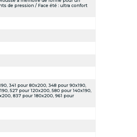
é Mousse à mémoire de forme pour un
nts de pression / Face été : ultra confort
190, 341 pour 80x200, 348 pour 90x190,
190, 527 pour 120x200, 580 pour 140x190,
x200, 837 pour 180x200, 961 pour