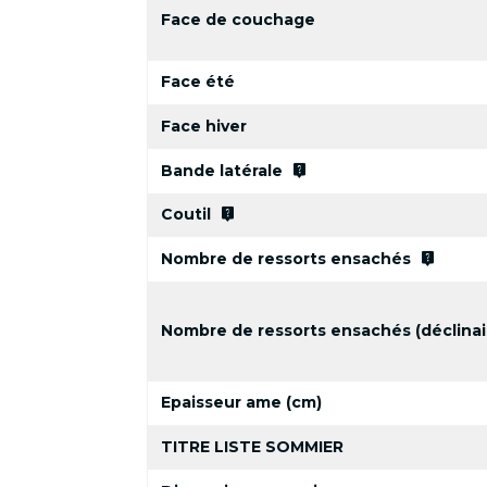
Face de couchage
Face été
Face hiver
live_help
Bande latérale
live_help
Coutil
live_help
Nombre de ressorts ensachés
Nombre de ressorts ensachés (déclinai
Epaisseur ame (cm)
TITRE LISTE SOMMIER