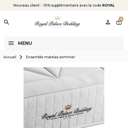
Nouveau client : -10% supplémentaire avec le code
ROYAL
0
person
shopping_basket
search
MENU
Accueil
Ensemble matelas sommier