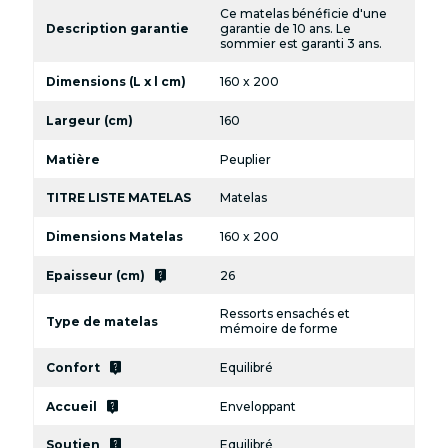
Ce matelas bénéficie d'une
Description garantie
garantie de 10 ans. Le
sommier est garanti 3 ans.
Dimensions (L x l cm)
160 x 200
Largeur (cm)
160
Matière
Peuplier
TITRE LISTE MATELAS
Matelas
Dimensions Matelas
160 x 200
live_help
Epaisseur (cm)
26
Ressorts ensachés et
Type de matelas
mémoire de forme
live_help
Confort
Equilibré
live_help
Accueil
Enveloppant
live_help
Soutien
Equilibré