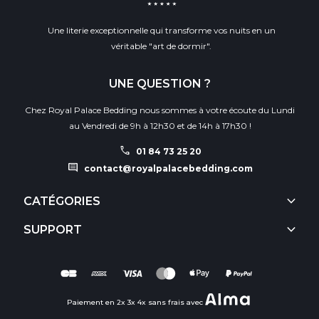
Une literie exceptionnelle qui transforme vos nuits en un
véritable "art de dormir".
UNE QUESTION ?
Chez Royal Palace Bedding nous sommes à votre écoute du Lundi
au Vendredi de 9h à 12h30 et de 14h à 17h30 !
call
01 84 73 25 20
comment
contact@royalpalacebedding.com
keyboard_arrow_down
CATÉGORIES
keyboard_arrow_down
SUPPORT
Paiement en 2x 3x 4x sans frais avec