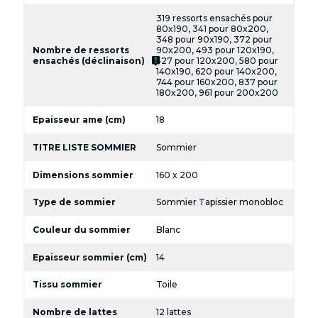
319 ressorts ensachés pour
80x190, 341 pour 80x200,
348 pour 90x190, 372 pour
Nombre de ressorts
90x200, 493 pour 120x190,
live_help
ensachés (déclinaison)
527 pour 120x200, 580 pour
140x190, 620 pour 140x200,
744 pour 160x200, 837 pour
180x200, 961 pour 200x200
Epaisseur ame (cm)
18
TITRE LISTE SOMMIER
Sommier
Dimensions sommier
160 x 200
Type de sommier
Sommier Tapissier monobloc
Couleur du sommier
Blanc
Epaisseur sommier (cm)
14
Tissu sommier
Toile
Nombre de lattes
12 lattes