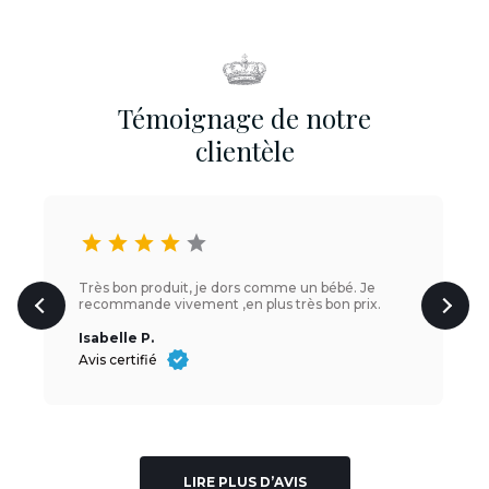
Témoignage de notre
clientèle
star
star
star
star
star
Très bon produit, je dors comme un bébé. Je
recommande vivement ,en plus très bon prix.
Isabelle P.
Avis certifié
LIRE PLUS D’AVIS