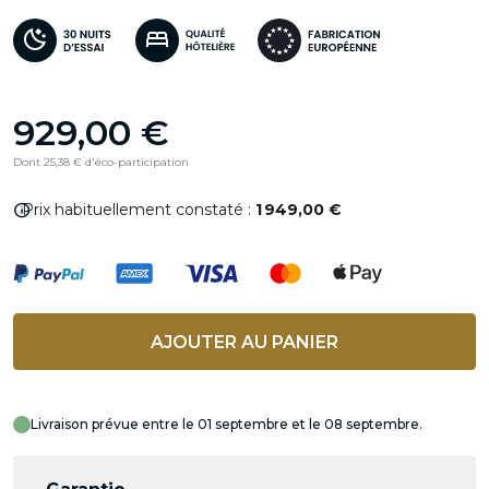
929,00 €
Dont 25,38 € d'éco-participation
info
Prix habituellement constaté :
1 949,00 €
AJOUTER AU PANIER
Livraison prévue entre le 01 septembre et le 08 septembre.