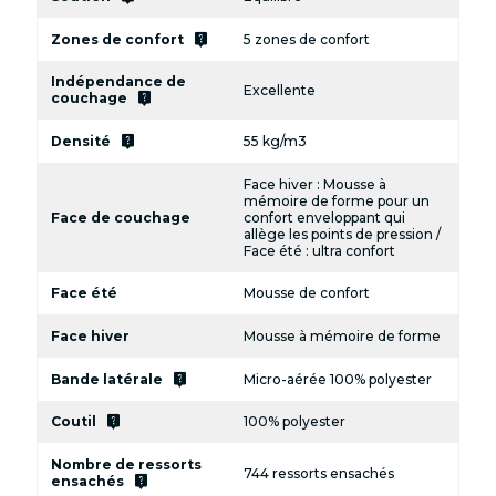
live_help
Zones de confort
5 zones de confort
Indépendance de
Excellente
live_help
couchage
live_help
Densité
55 kg/m3
Face hiver : Mousse à
mémoire de forme pour un
Face de couchage
confort enveloppant qui
allège les points de pression /
Face été : ultra confort
Face été
Mousse de confort
Face hiver
Mousse à mémoire de forme
live_help
Bande latérale
Micro-aérée 100% polyester
live_help
Coutil
100% polyester
Nombre de ressorts
744 ressorts ensachés
live_help
ensachés