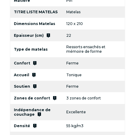
Matière
Pin
TITRE LISTE MATELAS
Matelas
Dimensions Matelas
120 x 210
live_help
Epaisseur (cm)
22
Ressorts ensachés et
Type de matelas
mémoire de forme
live_help
Confort
Ferme
live_help
Accueil
Tonique
live_help
Soutien
Ferme
live_help
Zones de confort
3 zones de confort
Indépendance de
Excellente
live_help
couchage
live_help
Densité
55 kg/m3