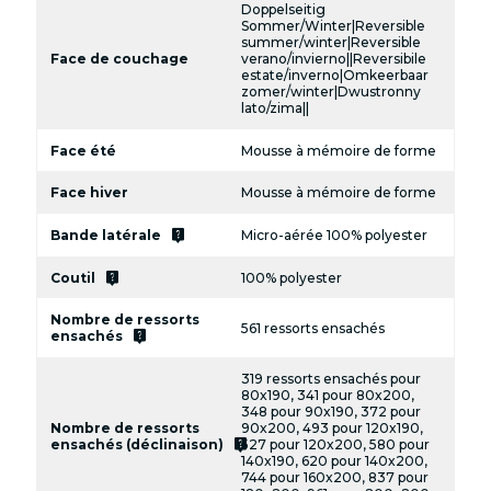
Doppelseitig
Sommer/Winter|Reversible
summer/winter|Reversible
Face de couchage
verano/invierno||Reversibile
estate/inverno|Omkeerbaar
zomer/winter|Dwustronny
lato/zima||
Face été
Mousse à mémoire de forme
Face hiver
Mousse à mémoire de forme
live_help
Bande latérale
Micro-aérée 100% polyester
live_help
Coutil
100% polyester
Nombre de ressorts
561 ressorts ensachés
live_help
ensachés
319 ressorts ensachés pour
80x190, 341 pour 80x200,
348 pour 90x190, 372 pour
Nombre de ressorts
90x200, 493 pour 120x190,
live_help
ensachés (déclinaison)
527 pour 120x200, 580 pour
140x190, 620 pour 140x200,
744 pour 160x200, 837 pour