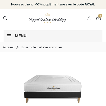
Nouveau client : -10% supplémentaire avec le code
ROYAL
0
person
shopping_basket
search
MENU
Accueil
Ensemble matelas sommier