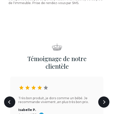
de l'immeuble. Prise de rendez-vous par SMS.
Témoignage de notre
clientèle
star
star
star
star
star
Très bon produit, je dors comme un bébé. Je
recommande vivement ,en plus très bon prix.
Isabelle P.