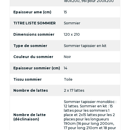
180x200, 961 pour 200x200
Epaisseur ame (cm)
15
TITRE LISTE SOMMIER
Sommier
Dimensions sommier
120 x 210
Type de sommier
Sommier tapissier en kit
Couleur du sommier
Noir
Epaisseur sommier (cm)
14
Tissu sommier
Toile
Nombre de lattes
2 x 17 lattes
Sommier tapissier monobloc :
12 lattes. Sommier en kit : 15
lattes pour les sommiers 1
Nombre de latte
place et 2x15 lattes pour les 2
(déclinaison)
places pour les longueurs
190cm (16 pour long 200cm,
17 pour long 210cm et 18 pour