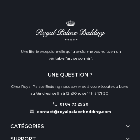
Une literie exceptionnelle qui transforme vos nuits en un
véritable "art de dormir".
UNE QUESTION ?
Chez Royal Palace Bedding nous sommes à votre écoute du Lundi
au Vendredi de 9h à 12h30 et de 14h à 17h30 !
call
01 84 73 25 20
comment
contact@royalpalacebedding.com
keyboard_arrow_down
CATÉGORIES
keyboard_arrow_down
SUPPORT