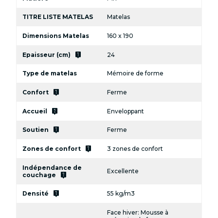
TITRE LISTE MATELAS
Matelas
Dimensions Matelas
160 x 190
live_help
Epaisseur (cm)
24
Type de matelas
Mémoire de forme
live_help
Confort
Ferme
live_help
Accueil
Enveloppant
live_help
Soutien
Ferme
live_help
Zones de confort
3 zones de confort
Indépendance de
Excellente
live_help
couchage
live_help
Densité
55 kg/m3
Face hiver: Mousse à