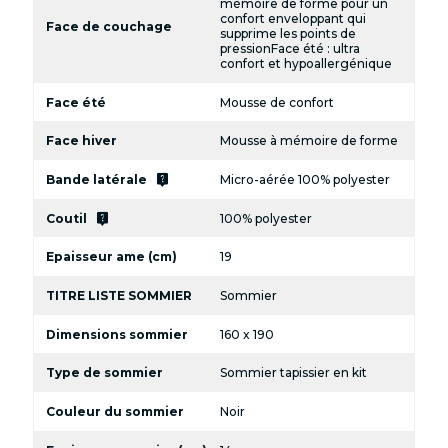
mémoire de forme pour un
confort enveloppant qui
Face de couchage
supprime les points de
pressionFace été : ultra
confort et hypoallergénique
Face été
Mousse de confort
Face hiver
Mousse à mémoire de forme
live_help
Bande latérale
Micro-aérée 100% polyester
live_help
Coutil
100% polyester
Epaisseur ame (cm)
19
TITRE LISTE SOMMIER
Sommier
Dimensions sommier
160 x 190
Type de sommier
Sommier tapissier en kit
Couleur du sommier
Noir