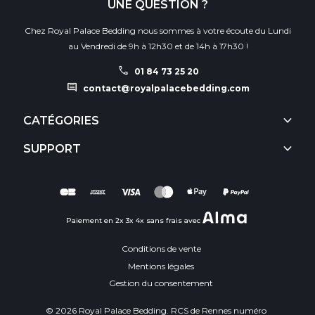
UNE QUESTION ?
Chez Royal Palace Bedding nous sommes à votre écoute du Lundi
au Vendredi de 9h à 12h30 et de 14h à 17h30 !
call
01 84 73 25 20
comment
contact@royalpalacebedding.com
keyboard_arrow_down
CATÉGORIES
keyboard_arrow_down
SUPPORT
Paiement en 2x 3x 4x sans frais avec
Conditions de vente
Mentions légales
Gestion du consentement
© 2026 Royal Palace Bedding. RCS de Rennes numéro