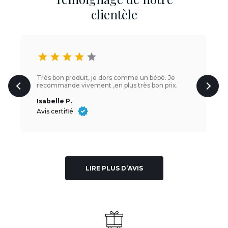
clientèle
star
star
star
star
star
Très bon produit, je dors comme un bébé. Je
recommande vivement ,en plus très bon prix.
Isabelle P.
Avis certifié
LIRE PLUS D’AVIS