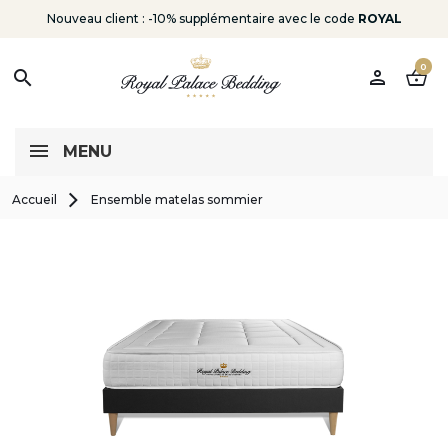
Nouveau client : -10% supplémentaire avec le code
ROYAL
0
person
shopping_basket
search
MENU
Accueil
Ensemble matelas sommier