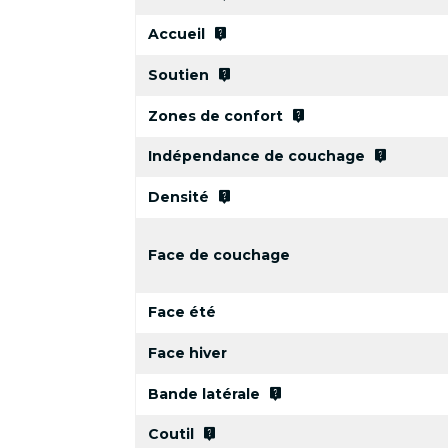
live_help
Accueil
live_help
Soutien
live_help
Zones de confort
live_help
Indépendance de couchage
live_help
Densité
Face de couchage
Face été
Face hiver
live_help
Bande latérale
live_help
Coutil