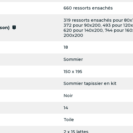
660 ressorts ensachés
319 ressorts ensachés pour 80x
372 pour 90x200, 493 pour 120x
live_help
son)
620 pour 140x200, 744 pour 160
200x200
18
Sommier
150 x 195
Sommier tapissier en kit
Noir
14
Toile
2 x 15 lattes