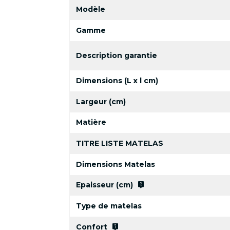
Modèle
Gamme
Description garantie
Dimensions (L x l cm)
Largeur (cm)
Matière
TITRE LISTE MATELAS
Dimensions Matelas
live_help
Epaisseur (cm)
Type de matelas
live_help
Confort