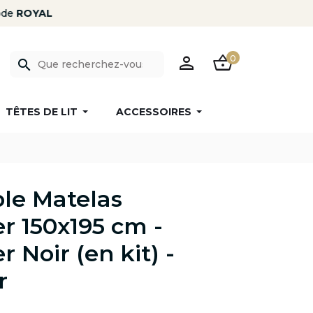
PERSON
SHOPPING_BASKET
0
search
TÊTES DE LIT
ACCESSOIRES
le Matelas
 150x195 cm -
 Noir (en kit) -
r