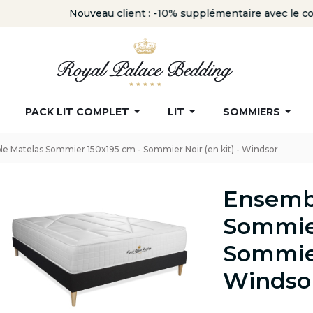
Nouveau client : -10% supplémentaire avec le code
ROYAL
PACK LIT COMPLET
LIT
SOMMIERS
e Matelas Sommier 150x195 cm - Sommier Noir (en kit) - Windsor
Ensemb
Sommier
Sommier
Windso