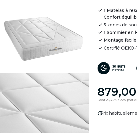
1 Matelas à re
Confort équilib
5 zones de so
1 Sommier en k
Montage facile
Certifié OEKO
879,00
Dont 25,38 € d'éco-partic
info
Prix habituellem