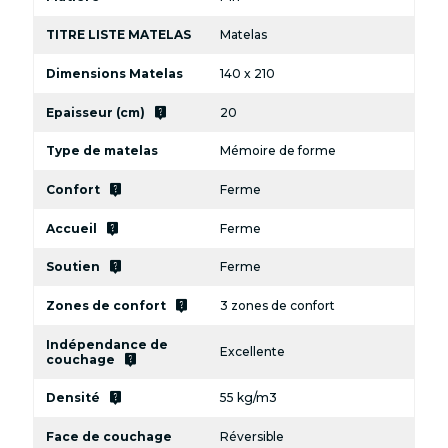
TITRE LISTE MATELAS
Matelas
Dimensions Matelas
140 x 210
live_help
Epaisseur (cm)
20
Type de matelas
Mémoire de forme
live_help
Confort
Ferme
live_help
Accueil
Ferme
live_help
Soutien
Ferme
live_help
Zones de confort
3 zones de confort
Indépendance de
Excellente
live_help
couchage
live_help
Densité
55 kg/m3
Face de couchage
Réversible