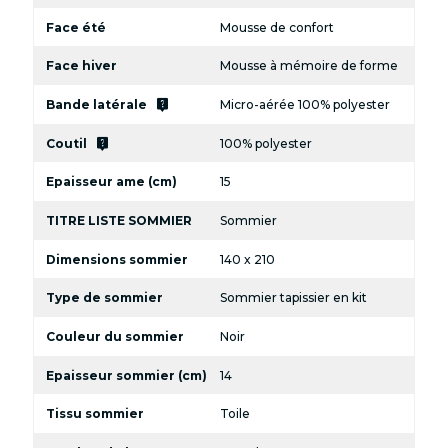
Face été
Mousse de confort
Face hiver
Mousse à mémoire de forme
live_help
Bande latérale
Micro-aérée 100% polyester
live_help
Coutil
100% polyester
Epaisseur ame (cm)
15
TITRE LISTE SOMMIER
Sommier
Dimensions sommier
140 x 210
Type de sommier
Sommier tapissier en kit
Couleur du sommier
Noir
Epaisseur sommier (cm)
14
Tissu sommier
Toile