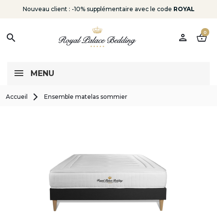
Nouveau client : -10% supplémentaire avec le code
ROYAL
0
person
shopping_basket
search
MENU
Accueil
Ensemble matelas sommier