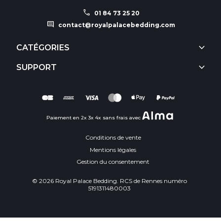
call
01 84 73 25 20
comment
contact@royalpalacebedding.com
keyboard_arrow_down
CATÉGORIES
keyboard_arrow_down
SUPPORT
Paiement en 2x 3x 4x sans frais avec
Conditions de vente
Mentions légales
Gestion du consentement
© 2026 Royal Palace Bedding. RCS de Rennes numéro
5191311480003