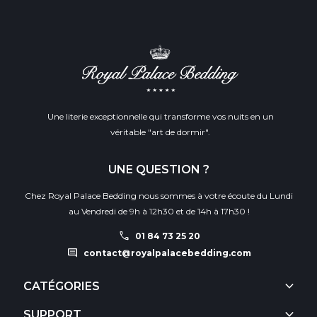
Une literie exceptionnelle qui transforme vos nuits en un
véritable "art de dormir".
UNE QUESTION ?
Chez Royal Palace Bedding nous sommes à votre écoute du Lundi
au Vendredi de 9h à 12h30 et de 14h à 17h30 !
call
01 84 73 25 20
comment
contact@royalpalacebedding.com
keyboard_arrow_down
CATÉGORIES
keyboard_arrow_down
SUPPORT