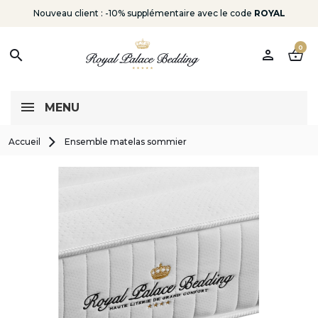
Nouveau client : -10% supplémentaire avec le code
ROYAL
0
person
shopping_basket
search
MENU
Accueil
Ensemble matelas sommier