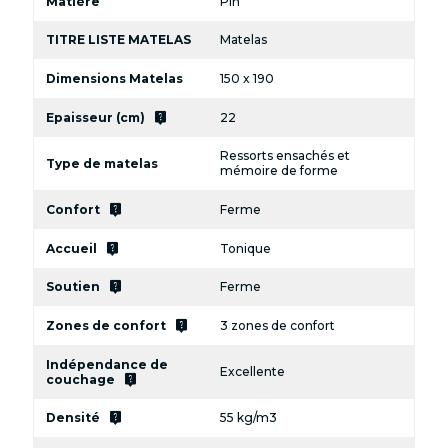
Matière
Pin
TITRE LISTE MATELAS
Matelas
Dimensions Matelas
150 x 190
live_help
Epaisseur (cm)
22
Ressorts ensachés et
Type de matelas
mémoire de forme
live_help
Confort
Ferme
live_help
Accueil
Tonique
live_help
Soutien
Ferme
live_help
Zones de confort
3 zones de confort
Indépendance de
Excellente
live_help
couchage
live_help
Densité
55 kg/m3