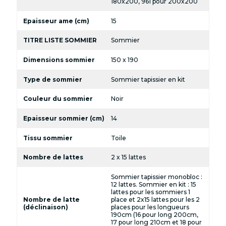
180x200, 961 pour 200x200
Epaisseur ame (cm)
15
TITRE LISTE SOMMIER
Sommier
Dimensions sommier
150 x 190
Type de sommier
Sommier tapissier en kit
Couleur du sommier
Noir
Epaisseur sommier (cm)
14
Tissu sommier
Toile
Nombre de lattes
2 x 15 lattes
Sommier tapissier monobloc :
12 lattes. Sommier en kit : 15
lattes pour les sommiers 1
Nombre de latte
place et 2x15 lattes pour les 2
(déclinaison)
places pour les longueurs
190cm (16 pour long 200cm,
17 pour long 210cm et 18 pour