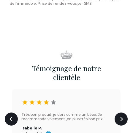
de l'immeuble. Prise de rendez-vous par SMS.
Témoignage de notre
clientèle
star
star
star
star
star
Très bon produit, je dors comme un bébé. Je
recommande vivement ,en plus très bon prix.
Isabelle P.