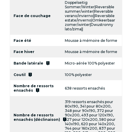
Doppelseitig
Sommer/Winter|Reversible
summer/winter|Reversible
Face de couchage
verano/invierno||Reversibile
estate/inverno|Omkeerbaar
zomer/winter|Dwustronny
lato/zima||
Face été
Mousse à mémoire de forme
Face hiver
Mousse à mémoire de forme
live_help
Bande latérale
Micro-aérée 100% polyester
live_help
Coutil
100% polyester
Nombre de ressorts
638 ressorts ensachés
live_help
ensachés
319 ressorts ensachés pour
80x190, 341 pour 80x200,
348 pour 90x190, 372 pour
Nombre de ressorts
90x200, 493 pour 120x190,
live_help
ensachés (déclinaison)
527 pour 120x200, 580 pour
140x190, 620 pour 140x200,
744 pour 160x200, 837 pour