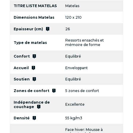
TITRE LISTE MATELAS
Matelas
Dimensions Matelas
120 x 210
live_help
Epaisseur (cm)
26
Ressorts ensachés et
Type de matelas
mémoire de forme
live_help
Confort
Equilibré
live_help
Accueil
Enveloppant
live_help
Soutien
Equilibré
live_help
Zones de confort
5 zones de confort
Indépendance de
Excellente
live_help
couchage
live_help
Densité
55 kg/m3
Face hiver: Mousse à