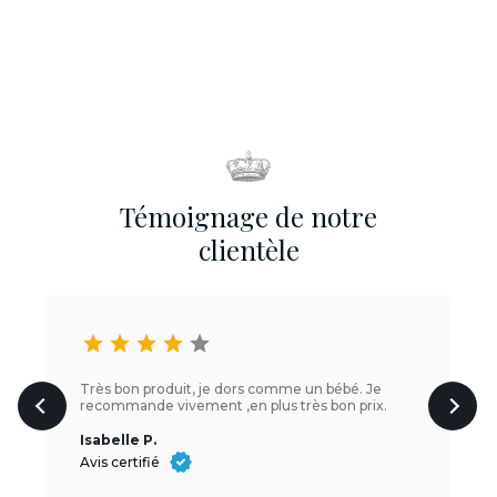
Témoignage de notre
clientèle
star
star
star
star
star
Très bon produit, je dors comme un bébé. Je
recommande vivement ,en plus très bon prix.
Isabelle P.
Avis certifié