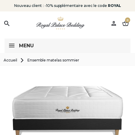
Nouveau client : -10% supplémentaire avec le code
ROYAL
0
person
shopping_basket
search
MENU
Accueil
Ensemble matelas sommier