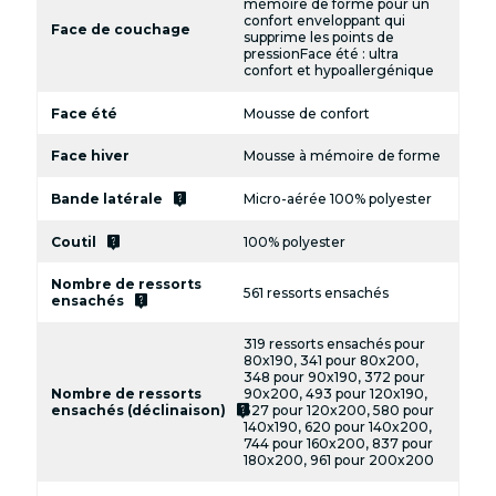
mémoire de forme pour un
confort enveloppant qui
Face de couchage
supprime les points de
pressionFace été : ultra
confort et hypoallergénique
Face été
Mousse de confort
Face hiver
Mousse à mémoire de forme
live_help
Bande latérale
Micro-aérée 100% polyester
live_help
Coutil
100% polyester
Nombre de ressorts
561 ressorts ensachés
live_help
ensachés
319 ressorts ensachés pour
80x190, 341 pour 80x200,
348 pour 90x190, 372 pour
Nombre de ressorts
90x200, 493 pour 120x190,
live_help
ensachés (déclinaison)
527 pour 120x200, 580 pour
140x190, 620 pour 140x200,
744 pour 160x200, 837 pour
180x200, 961 pour 200x200