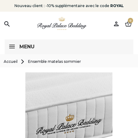
Nouveau client : -10% supplémentaire avec le code
ROYAL
0
person
shopping_basket
search
MENU
Accueil
Ensemble matelas sommier