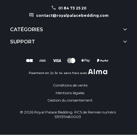
call
01 84 73 25 20
comment
contact@royalpalacebedding.com
keyboard_arrow_down
CATÉGORIES
keyboard_arrow_down
SUPPORT
Paiement en 2x 3x 4x sans frais avec
Conditions de vente
Mentions légales
Gestion du consentement
© 2026 Royal Palace Bedding. RCS de Rennes numéro
5191311480003