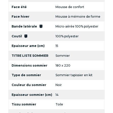
Face été
Mousse de confort
Face hiver
Mousse à mémoire de forme
live_help
Bande latérale
Micro-aérée 100% polyester
live_help
Coutil
100% polyester
Epaisseur ame (cm)
15
TITRE LISTE SOMMIER
Sommier
Dimensions sommier
180 x 220
Type de sommier
Sommier tapissier en kit
Couleur du sommier
Noir
Epaisseur sommier (cm)
14
Tissu sommier
Toile