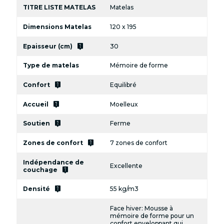
TITRE LISTE MATELAS
Matelas
Dimensions Matelas
120 x 195
live_help
Epaisseur (cm)
30
Type de matelas
Mémoire de forme
live_help
Confort
Equilibré
live_help
Accueil
Moelleux
live_help
Soutien
Ferme
live_help
Zones de confort
7 zones de confort
Indépendance de
Excellente
live_help
couchage
live_help
Densité
55 kg/m3
Face hiver: Mousse à
mémoire de forme pour un
confort enveloppant qui