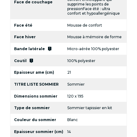
Face de couchage
supprime les points de
pressionFace été : ultra
confort et hypoallergénique
Face été
Mousse de confort
Face hiver
Mousse à mémoire de forme
live_help
Bande latérale
Micro-aérée 100% polyester
live_help
Coutil
100% polyester
Epaisseur ame (cm)
21
TITRE LISTE SOMMIER
Sommier
Dimensions sommier
120 x 195
Type de sommier
Sommier tapissier en kit
Couleur du sommier
Blanc
Epaisseur sommier (cm)
14