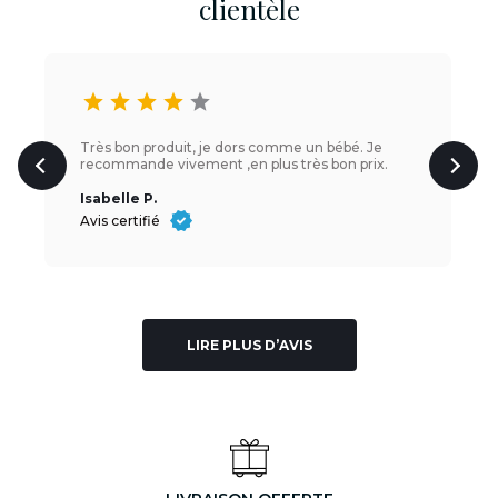
clientèle
star
star
star
star
star
Très bon produit, je dors comme un bébé. Je
recommande vivement ,en plus très bon prix.
Isabelle P.
Avis certifié
LIRE PLUS D’AVIS