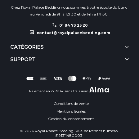
Chez Royal Palace Bedding nous sommes à votre écoute du Lundi
au Vendredi de 9h à 12h30 et de 14h à 17h30 !
call
01 84 73 25 20
comment
contact@royalpalacebedding.com
keyboard_arrow_down
CATÉGORIES
keyboard_arrow_down
SUPPORT
Paiement en 2x 3x 4x sans frais avec
Conditions de vente
Mentions légales
Gestion du consentement
© 2026 Royal Palace Bedding. RCS de Rennes numéro
5191311480003