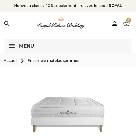
Nouveau client : -10% supplémentaire avec le code
ROYAL
0
person
shopping_basket
search
MENU
Accueil
Ensemble matelas sommier