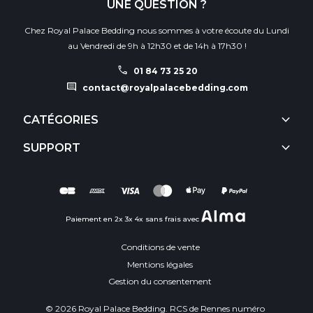
UNE QUESTION ?
Chez Royal Palace Bedding nous sommes à votre écoute du Lundi
au Vendredi de 9h à 12h30 et de 14h à 17h30 !
call
01 84 73 25 20
comment
contact@royalpalacebedding.com
keyboard_arrow_down
CATÉGORIES
keyboard_arrow_down
SUPPORT
Paiement en 2x 3x 4x sans frais avec
Conditions de vente
Mentions légales
Gestion du consentement
© 2026 Royal Palace Bedding. RCS de Rennes numéro