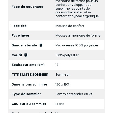
mémoire de forme pour un
confort enveloppant qui
Face de couchage
supprime les points de
pressionFace été : ultra
confort et hypoallergénique
Face été
Mousse de confort
Face hiver
Mousse à mémoire de forme
live_help
Bande latérale
Micro-aérée 100% polyester
live_help
Coutil
100% polyester
Epaisseur ame (cm)
19
TITRE LISTE SOMMIER
Sommier
Dimensions sommier
150 x 190
Type de sommier
Sommier tapissier en kit
Couleur du sommier
Blanc