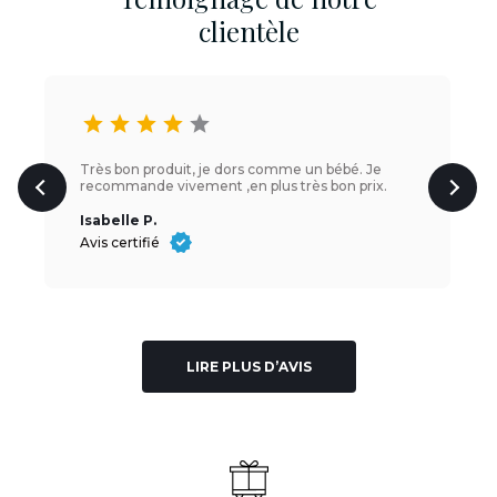
clientèle
star
star
star
star
star
Très bon produit, je dors comme un bébé. Je
recommande vivement ,en plus très bon prix.
Isabelle P.
Avis certifié
LIRE PLUS D’AVIS