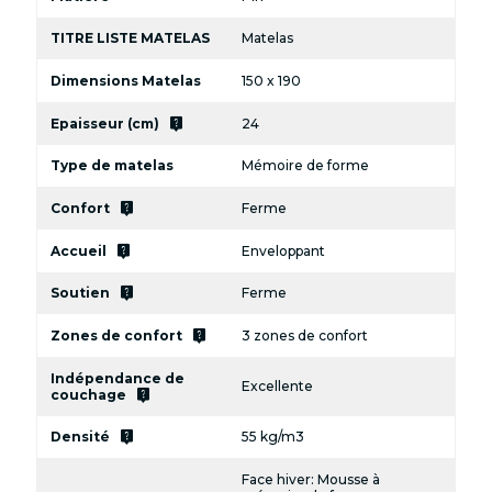
TITRE LISTE MATELAS
Matelas
Dimensions Matelas
150 x 190
live_help
Epaisseur (cm)
24
Type de matelas
Mémoire de forme
live_help
Confort
Ferme
live_help
Accueil
Enveloppant
live_help
Soutien
Ferme
live_help
Zones de confort
3 zones de confort
Indépendance de
Excellente
live_help
couchage
live_help
Densité
55 kg/m3
Face hiver: Mousse à