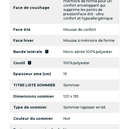
mémoire de forme pour un
confort enveloppant qui
Face de couchage
supprime les points de
pressionFace été : ultra
confort et hypoallergénique
Face été
Mousse de confort
Face hiver
Mousse à mémoire de forme
live_help
Bande latérale
Micro-aérée 100% polyester
live_help
Coutil
100% polyester
Epaisseur ame (cm)
19
TITRE LISTE SOMMIER
Sommier
Dimensions sommier
120 x 195
Type de sommier
Sommier tapissier en kit
Couleur du sommier
Noir