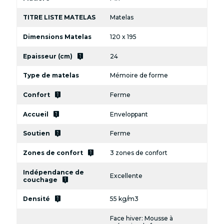
TITRE LISTE MATELAS
Matelas
Dimensions Matelas
120 x 195
live_help
Epaisseur (cm)
24
Type de matelas
Mémoire de forme
live_help
Confort
Ferme
live_help
Accueil
Enveloppant
live_help
Soutien
Ferme
live_help
Zones de confort
3 zones de confort
Indépendance de
Excellente
live_help
couchage
live_help
Densité
55 kg/m3
Face hiver: Mousse à