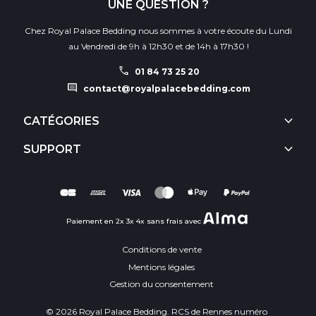
UNE QUESTION ?
Chez Royal Palace Bedding nous sommes à votre écoute du Lundi
au Vendredi de 9h à 12h30 et de 14h à 17h30 !
call
01 84 73 25 20
comment
contact@royalpalacebedding.com
keyboard_arrow_down
CATÉGORIES
keyboard_arrow_down
SUPPORT
Paiement en 2x 3x 4x sans frais avec
Conditions de vente
Mentions légales
Gestion du consentement
© 2026 Royal Palace Bedding. RCS de Rennes numéro