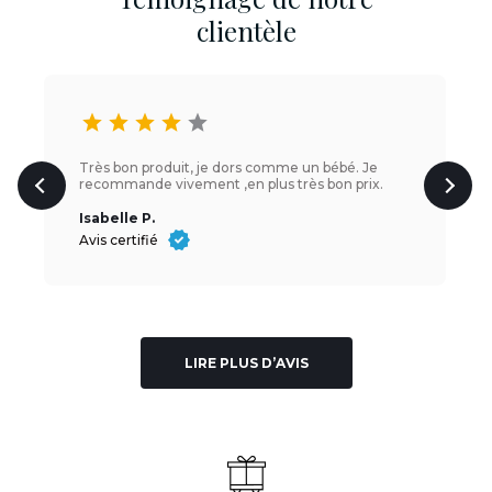
clientèle
star
star
star
star
star
Très bon produit, je dors comme un bébé. Je
recommande vivement ,en plus très bon prix.
Isabelle P.
Avis certifié
LIRE PLUS D’AVIS