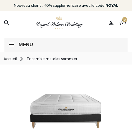
Nouveau client : -10% supplémentaire avec le code
ROYAL
0
person
shopping_basket
search
MENU
Accueil
Ensemble matelas sommier