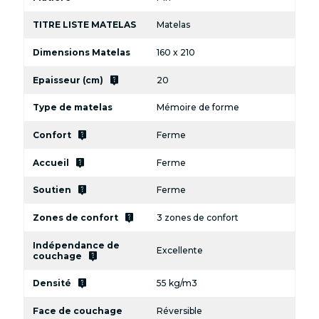
TITRE LISTE MATELAS
Matelas
Dimensions Matelas
160 x 210
live_help
Epaisseur (cm)
20
Type de matelas
Mémoire de forme
live_help
Confort
Ferme
live_help
Accueil
Ferme
live_help
Soutien
Ferme
live_help
Zones de confort
3 zones de confort
Indépendance de
Excellente
live_help
couchage
live_help
Densité
55 kg/m3
Face de couchage
Réversible