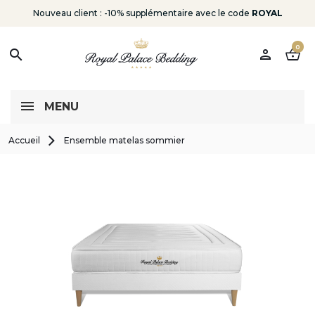
Nouveau client : -10% supplémentaire avec le code
ROYAL
0
person
shopping_basket
search
MENU
Accueil
Ensemble matelas sommier