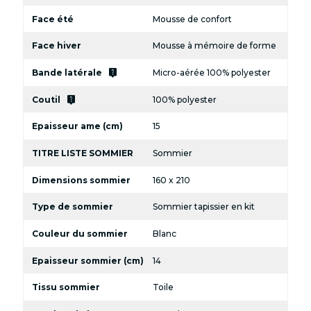
Face été
Mousse de confort
Face hiver
Mousse à mémoire de forme
live_help
Bande latérale
Micro-aérée 100% polyester
live_help
Coutil
100% polyester
Epaisseur ame (cm)
15
TITRE LISTE SOMMIER
Sommier
Dimensions sommier
160 x 210
Type de sommier
Sommier tapissier en kit
Couleur du sommier
Blanc
Epaisseur sommier (cm)
14
Tissu sommier
Toile