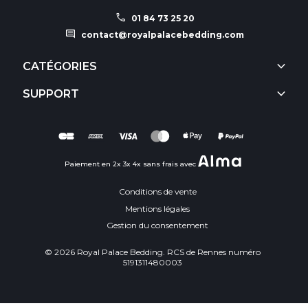
call
01 84 73 25 20
comment
contact@royalpalacebedding.com
keyboard_arrow_down
CATÉGORIES
keyboard_arrow_down
SUPPORT
Paiement en 2x 3x 4x sans frais avec
Conditions de vente
Mentions légales
Gestion du consentement
© 2026 Royal Palace Bedding. RCS de Rennes numéro
5191311480003