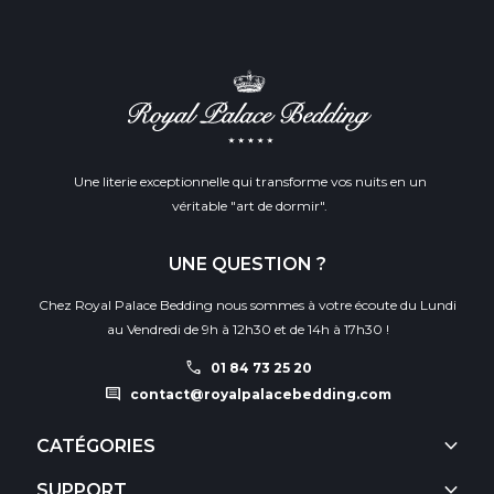
Une literie exceptionnelle qui transforme vos nuits en un
véritable "art de dormir".
UNE QUESTION ?
Chez Royal Palace Bedding nous sommes à votre écoute du Lundi
au Vendredi de 9h à 12h30 et de 14h à 17h30 !
call
01 84 73 25 20
comment
contact@royalpalacebedding.com
keyboard_arrow_down
CATÉGORIES
keyboard_arrow_down
SUPPORT