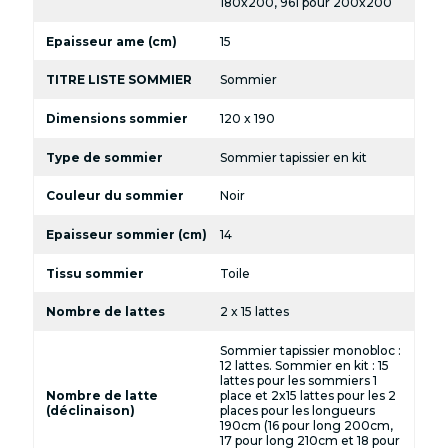
180x200, 961 pour 200x200
Epaisseur ame (cm)
15
TITRE LISTE SOMMIER
Sommier
Dimensions sommier
120 x 190
Type de sommier
Sommier tapissier en kit
Couleur du sommier
Noir
Epaisseur sommier (cm)
14
Tissu sommier
Toile
Nombre de lattes
2 x 15 lattes
Sommier tapissier monobloc :
12 lattes. Sommier en kit : 15
lattes pour les sommiers 1
Nombre de latte
place et 2x15 lattes pour les 2
(déclinaison)
places pour les longueurs
190cm (16 pour long 200cm,
17 pour long 210cm et 18 pour