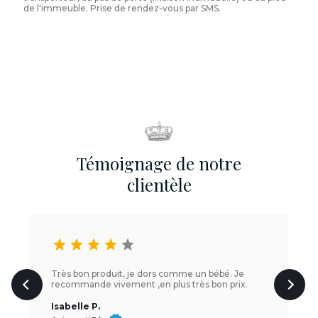
de l'immeuble. Prise de rendez-vous par SMS.
Témoignage de notre
clientèle
star
star
star
star
star
Très bon produit, je dors comme un bébé. Je
recommande vivement ,en plus très bon prix.
Isabelle P.