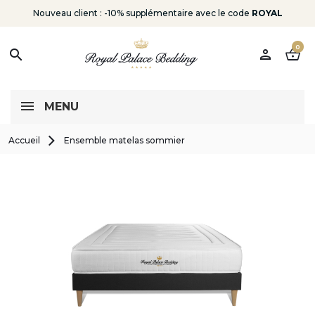
Nouveau client : -10% supplémentaire avec le code
ROYAL
0
person
shopping_basket
search
MENU
Accueil
Ensemble matelas sommier