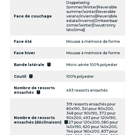
Doppelseitig
Sommer/Winter|Reversible
summer/winter|Reversible
Face de couchage
verano/invierno||Reversibile
estate/inverno|Omkeerbaar
zomer/winter|Dwustronny
lato/zima||
Face été
Mousse à mémoire de forme
Face hiver
Mousse à mémoire de forme
live_help
Bande latérale
Micro-aérée 100% polyester
live_help
Coutil
100% polyester
Nombre de ressorts
493 ressorts ensachés
live_help
ensachés
319 ressorts ensachés pour
80x190, 341 pour 80x200,
348 pour 90x190, 372 pour
Nombre de ressorts
90x200, 493 pour 120x190,
live_help
ensachés (déclinaison)
527 pour 120x200, 580 pour
140x190, 620 pour 140x200,
744 pour 160x200, 837 pour