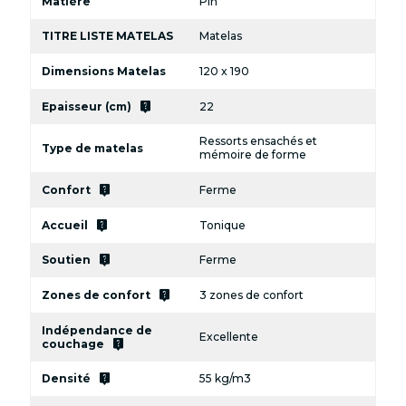
Matière
Pin
TITRE LISTE MATELAS
Matelas
Dimensions Matelas
120 x 190
live_help
Epaisseur (cm)
22
Ressorts ensachés et
Type de matelas
mémoire de forme
live_help
Confort
Ferme
live_help
Accueil
Tonique
live_help
Soutien
Ferme
live_help
Zones de confort
3 zones de confort
Indépendance de
Excellente
live_help
couchage
live_help
Densité
55 kg/m3