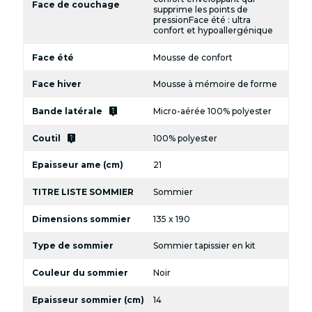
Face de couchage
supprime les points de
pressionFace été : ultra
confort et hypoallergénique
Face été
Mousse de confort
Face hiver
Mousse à mémoire de forme
live_help
Bande latérale
Micro-aérée 100% polyester
live_help
Coutil
100% polyester
Epaisseur ame (cm)
21
TITRE LISTE SOMMIER
Sommier
Dimensions sommier
135 x 190
Type de sommier
Sommier tapissier en kit
Couleur du sommier
Noir
Epaisseur sommier (cm)
14