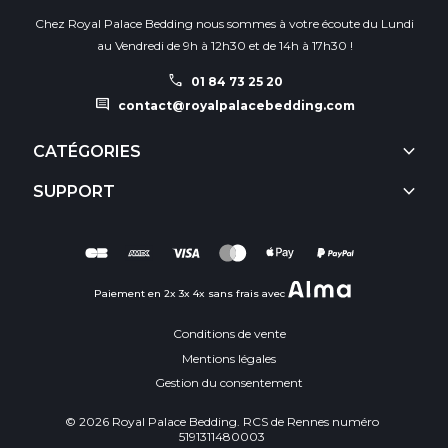
Chez Royal Palace Bedding nous sommes à votre écoute du Lundi
au Vendredi de 9h à 12h30 et de 14h à 17h30 !
call
01 84 73 25 20
comment
contact@royalpalacebedding.com
keyboard_arrow_down
CATÉGORIES
keyboard_arrow_down
SUPPORT
Paiement en 2x 3x 4x sans frais avec
Conditions de vente
Mentions légales
Gestion du consentement
© 2026 Royal Palace Bedding. RCS de Rennes numéro
5191311480003