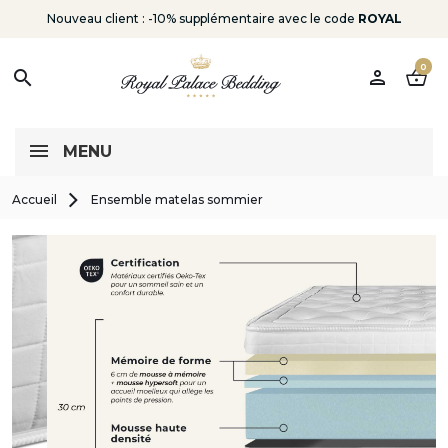
Nouveau client : -10% supplémentaire avec le code
ROYAL
0
person
shopping_basket
search
MENU
Accueil
Ensemble matelas sommier