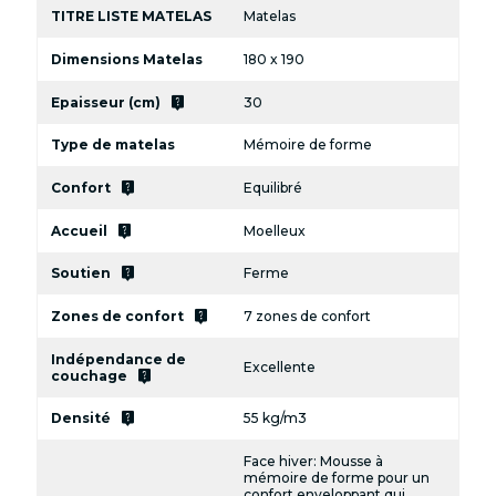
TITRE LISTE MATELAS
Matelas
Dimensions Matelas
180 x 190
live_help
Epaisseur (cm)
30
Type de matelas
Mémoire de forme
live_help
Confort
Equilibré
live_help
Accueil
Moelleux
live_help
Soutien
Ferme
live_help
Zones de confort
7 zones de confort
Indépendance de
Excellente
live_help
couchage
live_help
Densité
55 kg/m3
Face hiver: Mousse à
mémoire de forme pour un
confort enveloppant qui