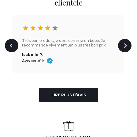
clientèle
star
star
star
star
star
Très bon produit, je dors comme un bébé. Je
recommande vivement ,en plus très bon prix.
Isabelle P.
Avis certifié
LIRE PLUS D’AVIS