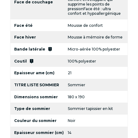
Face de couchage
supprime les points de
pressionFace été : ultra
confort et hypoallergénique
Face été
Mousse de confort
Face hiver
Mousse à mémoire de forme
live_help
Bande latérale
Micro-aérée 100% polyester
live_help
Coutil
100% polyester
Epaisseur ame (cm)
21
TITRE LISTE SOMMIER
Sommier
Dimensions sommier
180 x 190
Type de sommier
Sommier tapissier en kit
Couleur du sommier
Noir
Epaisseur sommier (cm)
14