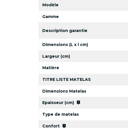
Modèle
Gamme
Description garantie
Dimensions (L x l cm)
Largeur (cm)
Matière
TITRE LISTE MATELAS
Dimensions Matelas
live_help
Epaisseur (cm)
Type de matelas
live_help
Confort