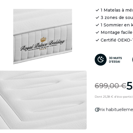
1 Matelas à mé
3 zones de so
1 Sommier en k
Montage facile
Certifié OEKO
5
699,00 €
Dont 25,38 € d'éco-partic
info
Prix habituellem