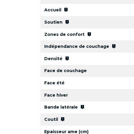
live_help
Accueil
live_help
Soutien
live_help
Zones de confort
live_help
Indépendance de couchage
live_help
Densité
Face de couchage
Face été
Face hiver
live_help
Bande latérale
live_help
Coutil
Epaisseur ame (cm)