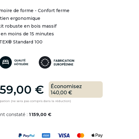
moire de forme - Confort ferme
utien ergonomique
it robuste en bois massif
 en moins de 15 minutes
-TEX® Standard 100
59,00 €
Économisez
140,00 €
ipation (ne sera pas compris dans la réduction)
ent constaté :
1 159,00 €