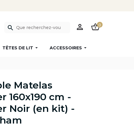
PERSON
SHOPPING_BASKET
0
search
TÊTES DE LIT
ACCESSOIRES
le Matelas
 160x190 cm -
 Noir (en kit) -
gham