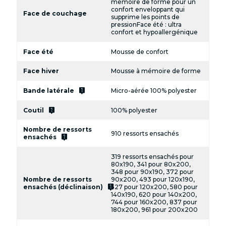
mémoire de forme pour un
confort enveloppant qui
Face de couchage
supprime les points de
pressionFace été : ultra
confort et hypoallergénique
Face été
Mousse de confort
Face hiver
Mousse à mémoire de forme
live_help
Bande latérale
Micro-aérée 100% polyester
live_help
Coutil
100% polyester
Nombre de ressorts
910 ressorts ensachés
live_help
ensachés
319 ressorts ensachés pour
80x190, 341 pour 80x200,
348 pour 90x190, 372 pour
Nombre de ressorts
90x200, 493 pour 120x190,
live_help
ensachés (déclinaison)
527 pour 120x200, 580 pour
140x190, 620 pour 140x200,
744 pour 160x200, 837 pour
180x200, 961 pour 200x200