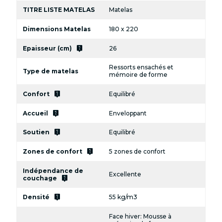
TITRE LISTE MATELAS
Matelas
Dimensions Matelas
180 x 220
live_help
Epaisseur (cm)
26
Ressorts ensachés et
Type de matelas
mémoire de forme
live_help
Confort
Equilibré
live_help
Accueil
Enveloppant
live_help
Soutien
Equilibré
live_help
Zones de confort
5 zones de confort
Indépendance de
Excellente
live_help
couchage
live_help
Densité
55 kg/m3
Face hiver: Mousse à