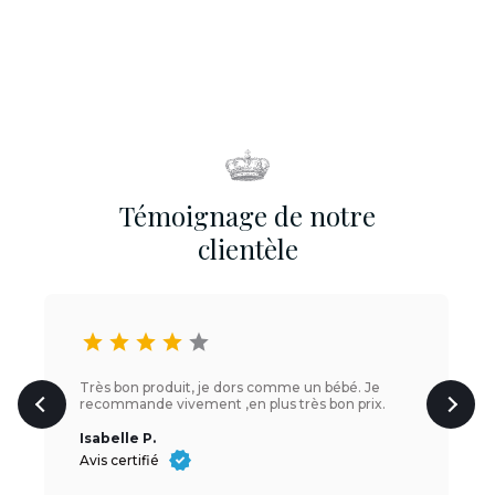
Témoignage de notre
clientèle
star
star
star
star
star
Très bon produit, je dors comme un bébé. Je
recommande vivement ,en plus très bon prix.
Isabelle P.
Avis certifié