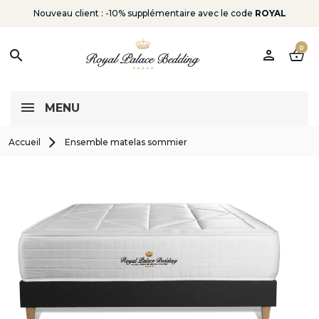
Nouveau client : -10% supplémentaire avec le code
ROYAL
0
person
shopping_basket
search
MENU
Accueil
Ensemble matelas sommier