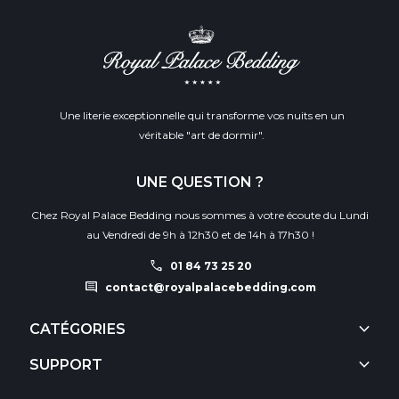
Une literie exceptionnelle qui transforme vos nuits en un
véritable "art de dormir".
UNE QUESTION ?
Chez Royal Palace Bedding nous sommes à votre écoute du Lundi
au Vendredi de 9h à 12h30 et de 14h à 17h30 !
call
01 84 73 25 20
comment
contact@royalpalacebedding.com
keyboard_arrow_down
CATÉGORIES
keyboard_arrow_down
SUPPORT