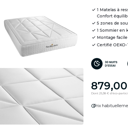
1 Matelas à re
Confort équilib
5 zones de so
1 Sommier en k
Montage facile
Certifié OEKO
879,00
Dont 25,38 € d'éco-partic
info
Prix habituellem