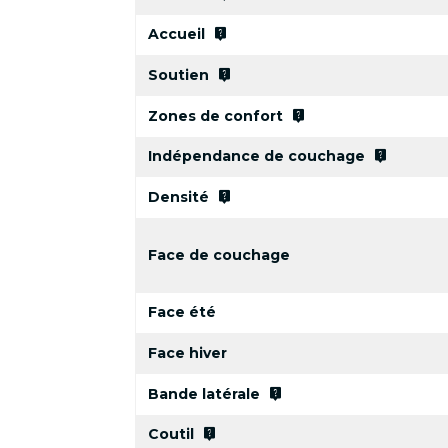
live_help
Accueil
live_help
Soutien
live_help
Zones de confort
live_help
Indépendance de couchage
live_help
Densité
Face de couchage
Face été
Face hiver
live_help
Bande latérale
live_help
Coutil