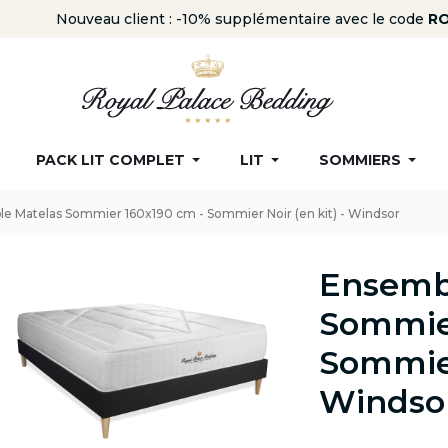
Nouveau client : -10% supplémentaire avec le code
ROYAL
PACK LIT COMPLET
LIT
SOMMIERS
e Matelas Sommier 160x190 cm - Sommier Noir (en kit) - Windsor
Ensemb
Sommier
Sommier
Windso