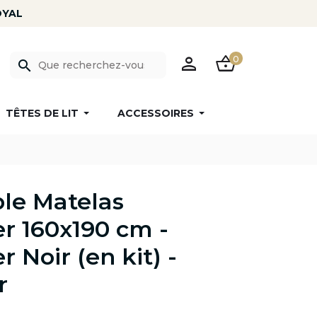
PERSON
SHOPPING_BASKET
0
search
TÊTES DE LIT
ACCESSOIRES
le Matelas
 160x190 cm -
 Noir (en kit) -
r