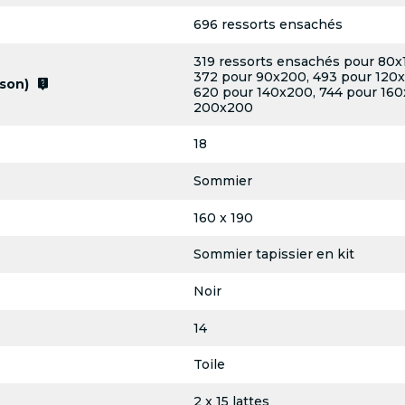
696 ressorts ensachés
319 ressorts ensachés pour 80x
372 pour 90x200, 493 pour 120x
live_help
son)
620 pour 140x200, 744 pour 160
200x200
18
Sommier
160 x 190
Sommier tapissier en kit
Noir
14
Toile
2 x 15 lattes