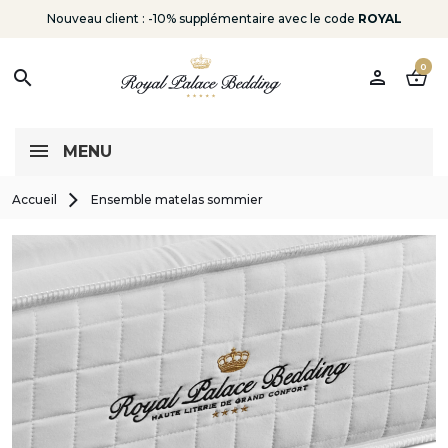
Nouveau client : -10% supplémentaire avec le code
ROYAL
0
person
shopping_basket
search
MENU
Accueil
Ensemble matelas sommier