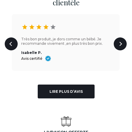
clientèle
star
star
star
star
star
Très bon produit, je dors comme un bébé. Je
recommande vivement ,en plus très bon prix.
Isabelle P.
Avis certifié
LIRE PLUS D’AVIS