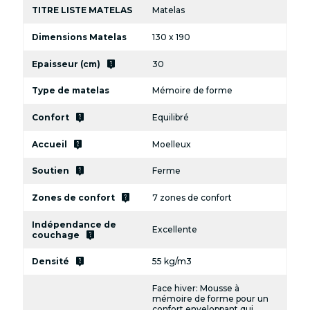
TITRE LISTE MATELAS
Matelas
Dimensions Matelas
130 x 190
live_help
Epaisseur (cm)
30
Type de matelas
Mémoire de forme
live_help
Confort
Equilibré
live_help
Accueil
Moelleux
live_help
Soutien
Ferme
live_help
Zones de confort
7 zones de confort
Indépendance de
Excellente
live_help
couchage
live_help
Densité
55 kg/m3
Face hiver: Mousse à
mémoire de forme pour un
confort enveloppant qui