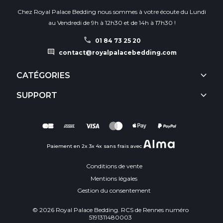
Chez Royal Palace Bedding nous sommes à votre écoute du Lundi
au Vendredi de 9h à 12h30 et de 14h à 17h30 !
call
01 84 73 25 20
comment
contact@royalpalacebedding.com
keyboard_arrow_down
CATÉGORIES
keyboard_arrow_down
SUPPORT
Paiement en 2x 3x 4x sans frais avec
Conditions de vente
Mentions légales
Gestion du consentement
© 2026 Royal Palace Bedding. RCS de Rennes numéro
5191311480003