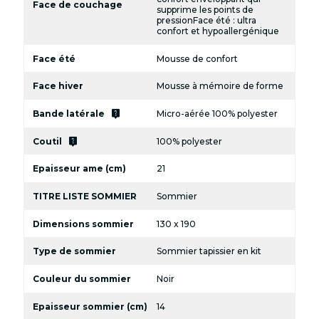
Face de couchage
supprime les points de
pressionFace été : ultra
confort et hypoallergénique
Face été
Mousse de confort
Face hiver
Mousse à mémoire de forme
live_help
Bande latérale
Micro-aérée 100% polyester
live_help
Coutil
100% polyester
Epaisseur ame (cm)
21
TITRE LISTE SOMMIER
Sommier
Dimensions sommier
130 x 190
Type de sommier
Sommier tapissier en kit
Couleur du sommier
Noir
Epaisseur sommier (cm)
14