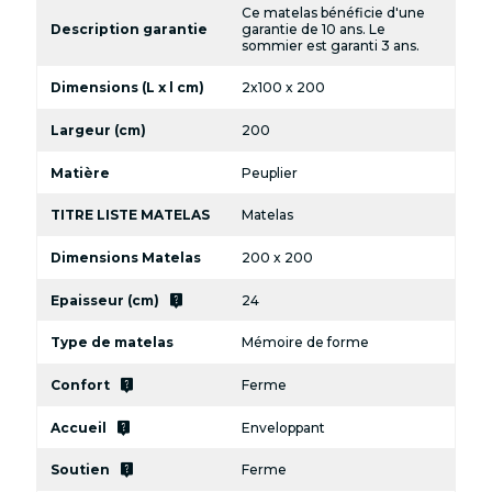
Ce matelas bénéficie d'une
Description garantie
garantie de 10 ans. Le
sommier est garanti 3 ans.
Dimensions (L x l cm)
2x100 x 200
Largeur (cm)
200
Matière
Peuplier
TITRE LISTE MATELAS
Matelas
Dimensions Matelas
200 x 200
live_help
Epaisseur (cm)
24
Type de matelas
Mémoire de forme
live_help
Confort
Ferme
live_help
Accueil
Enveloppant
live_help
Soutien
Ferme