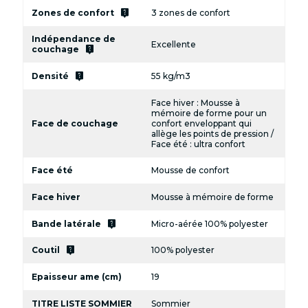
live_help
Zones de confort
3 zones de confort
Indépendance de
Excellente
live_help
couchage
live_help
Densité
55 kg/m3
Face hiver : Mousse à
mémoire de forme pour un
Face de couchage
confort enveloppant qui
allège les points de pression /
Face été : ultra confort
Face été
Mousse de confort
Face hiver
Mousse à mémoire de forme
live_help
Bande latérale
Micro-aérée 100% polyester
live_help
Coutil
100% polyester
Epaisseur ame (cm)
19
TITRE LISTE SOMMIER
Sommier