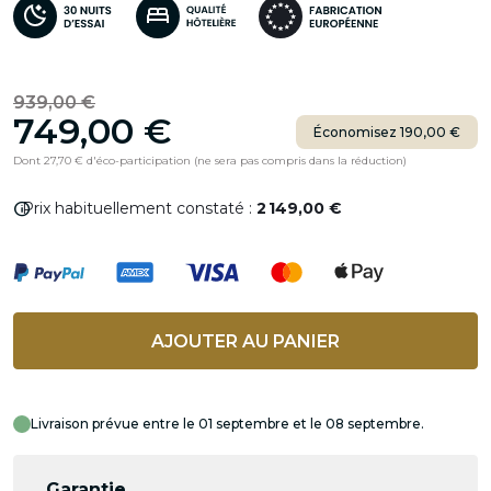
939,00 €
749,00 €
Économisez 190,00 €
Dont 27,70 € d'éco-participation (ne sera pas compris dans la réduction)
info
Prix habituellement constaté :
2 149,00 €
AJOUTER AU PANIER
Livraison prévue entre le 01 septembre et le 08 septembre.
Garantie