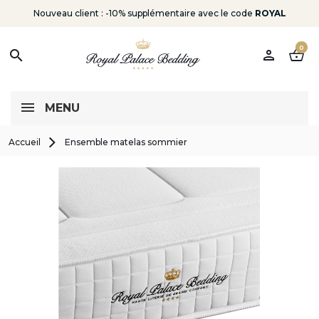
Nouveau client : -10% supplémentaire avec le code
ROYAL
0
person
shopping_basket
search
MENU
Accueil
Ensemble matelas sommier