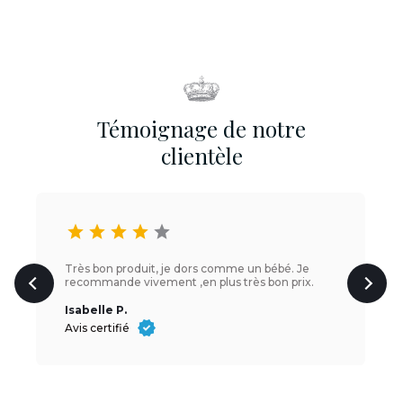
Témoignage de notre
clientèle
star
star
star
star
star
Très bon produit, je dors comme un bébé. Je
recommande vivement ,en plus très bon prix.
Isabelle P.
Avis certifié