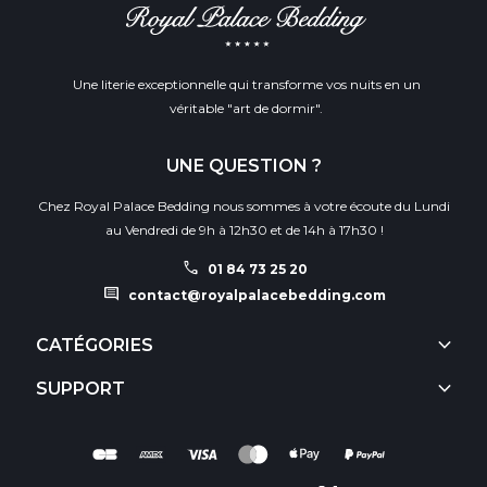
Une literie exceptionnelle qui transforme vos nuits en un
véritable "art de dormir".
UNE QUESTION ?
Chez Royal Palace Bedding nous sommes à votre écoute du Lundi
au Vendredi de 9h à 12h30 et de 14h à 17h30 !
call
01 84 73 25 20
comment
contact@royalpalacebedding.com
keyboard_arrow_down
CATÉGORIES
keyboard_arrow_down
SUPPORT